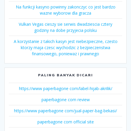
Na funkcji kasyno powinny zakonczyc co jest bardzo
wazne wyborow dla gracza
Vulkan Vegas cieszy sie serwis dwadziescia cztery
godziny na dobe przyjecia polsku
A korzystanie z takich kasyn jest niebezpieczne, czesto
ktorzy maja czesc wychodzic z bezpieczenstwa
finansowego, poniewaz i prawnego
PALING BANYAK DICARI
https://www paperbagone com/label-hijab-akrilik/
paperbagone com review
https://www paperbagone com/jual-paper-bag-bekasi/
paperbagone com official site