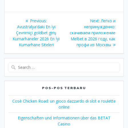
Navigasi
Previous
Next
Previous:
Next:
Легко и
pos
post:
post:
Avustralya'daki En İyi
непринуждённо:
Çevrimiçi goldbet giriş
скачиваем приложение
Kumarhaneler 2026 En İyi
Melbet в 2026 году, как
Kumarhane Siteleri
профи из Москвы
Search
for:
POS-POS TERBARU
Cosè Chicken Road: un gioco dazzardo di slot e roulette
online
Eigenschaften und Informationen über das BETAT
Casino