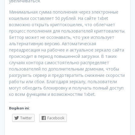
увеличиваться.
Минимальная сумма пополнения через электронные
кошельки составляет 50 рублей. На сайте 1xbet
возможно открыть криптокошелек, что облегчает
процесс пополнения для пользователей криптовалюты.
Беттор может не осознавать, что уже использует
альтернативную версию. Автоматическая
переадресация на рабочее и актуальное зеркало сайта
происходит в период повышенной загрузки. В таких
случаях контора самостоятельно распределяет
пользователей по дополнительным доменам, чтобы
разгрузить сервер и предотвратить снижение скорости
работы или сбои. Благодаря зеркалу, пользователи
могут обходить блокировку и получать полный доступ
ко всем функциям и возможностям 1xbet.
Bagikan ini:
Twitter
Facebook