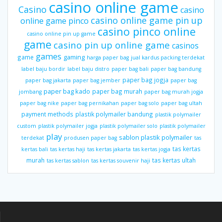
casino online game
Casino
casino
casino online game pin up
online game pinco
casino pinco online
casino online pin up game
game
casino pin up online game
casinos
games
gaming
game
harga paper bag
jual kardus packing terdekat
label baju bordir
label baju distro
paper bag bali
paper bag bandung
paper bag jogja
paper bag jakarta
paper bag jember
paper bag
paper bag kado
paper bag murah
jombang
paper bag murah jogja
paper bag nike
paper bag pernikahan
paper bag solo
paper bag ultah
payment methods
plastik polymailer bandung
plastik polymailer
custom
plastik polymailer jogja
plastik polymailer solo
plastik polymailer
play
sablon plastik polymailer
terdekat
produsen paper bag
tas
tas kertas
kertas bali
tas kertas haji
tas kertas jakarta
tas kertas jogja
murah
tas kertas ultah
tas kertas sablon
tas kertas souvenir haji