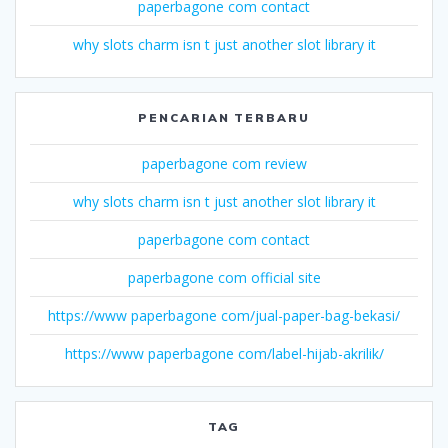
paperbagone com contact
why slots charm isn t just another slot library it
PENCARIAN TERBARU
paperbagone com review
why slots charm isn t just another slot library it
paperbagone com contact
paperbagone com official site
https://www paperbagone com/jual-paper-bag-bekasi/
https://www paperbagone com/label-hijab-akrilik/
TAG