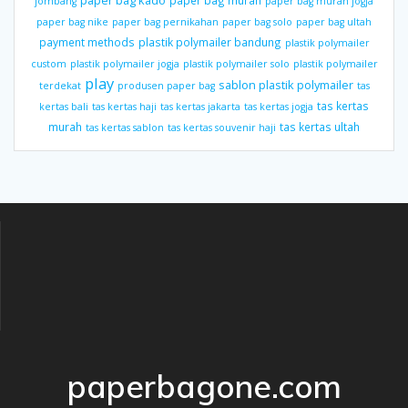
paper bag kado
paper bag murah
jombang
paper bag murah jogja
paper bag nike
paper bag pernikahan
paper bag solo
paper bag ultah
payment methods
plastik polymailer bandung
plastik polymailer
custom
plastik polymailer jogja
plastik polymailer solo
plastik polymailer
play
sablon plastik polymailer
terdekat
produsen paper bag
tas
tas kertas
kertas bali
tas kertas haji
tas kertas jakarta
tas kertas jogja
murah
tas kertas ultah
tas kertas sablon
tas kertas souvenir haji
paperbagone.com