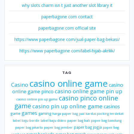
why slots charm isn t just another slot library it
paperbagone com contact
paperbagone com official site
https://www paperbagone com/jual-paper-bag-bekasi/
https://www paperbagone com/label-hijab-akrilik/
TAG
casino online game
Casino
casino
casino online game pin up
online game pinco
casino pinco online
casino online pin up game
game
casino pin up online game
casinos
games
gaming
game
harga paper bag
jual kardus packing terdekat
label baju bordir
label baju distro
paper bag bali
paper bag bandung
paper bag jogja
paper bag jakarta
paper bag jember
paper bag