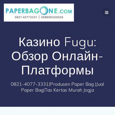
Skip
to
content
Казино Fugu:
Обзор Онлайн-
Платформы
0821-4077-3331|Produsen Paper Bag |Jual
Paper Bag|Tas Kertas Murah Jogja