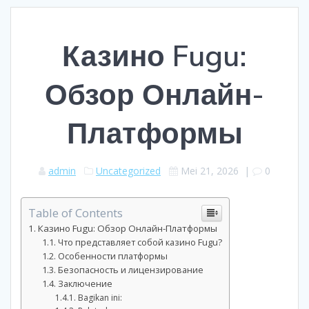
Казино Fugu:
Обзор Онлайн-
Платформы
admin
Uncategorized
Mei 21, 2026
|
0
Table of Contents
Казино Fugu: Обзор Онлайн-Платформы
Что представляет собой казино Fugu?
Особенности платформы
Безопасность и лицензирование
Заключение
Bagikan ini: