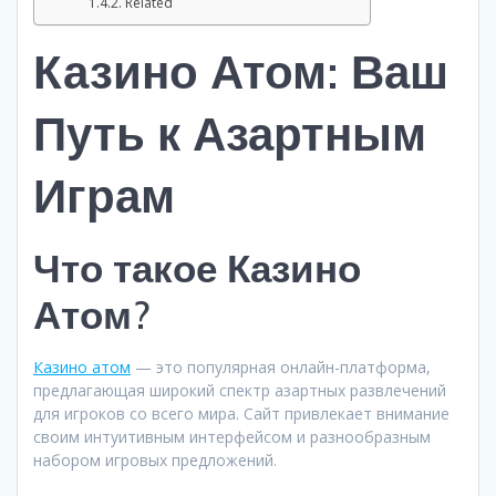
Related
Казино Атом: Ваш
Путь к Азартным
Играм
Что такое Казино
Атом?
Казино атом
— это популярная онлайн-платформа,
предлагающая широкий спектр азартных развлечений
для игроков со всего мира. Сайт привлекает внимание
своим интуитивным интерфейсом и разнообразным
набором игровых предложений.