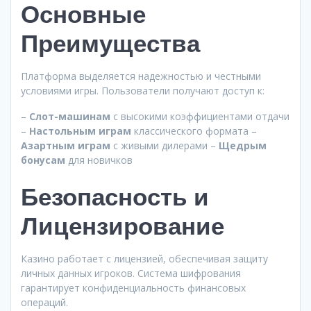
Основные
Преимущества
Платформа выделяется надежностью и честными
условиями игры. Пользователи получают доступ к:
–
Слот-машинам
с высокими коэффициентами отдачи
–
Настольным играм
классического формата –
Азартным играм
с живыми дилерами –
Щедрым
бонусам
для новичков
Безопасность и
Лицензирование
Казино работает с лицензией, обеспечивая защиту
личных данных игроков. Система шифрования
гарантирует конфиденциальность финансовых
операций.