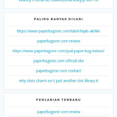
PALING BANYAK DICARI
https://www paperbagone com/label-hijab-akrilik/
paperbagone com review
https://www paperbagone com/jual-paper-bag-bekasi/
paperbagone com official site
paperbagone com contact
why slots charm isn t just another slot library it
PENCARIAN TERBARU
paperbagone com review