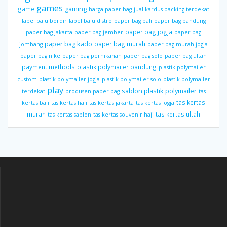
games
gaming
game
harga paper bag
jual kardus packing terdekat
label baju bordir
label baju distro
paper bag bali
paper bag bandung
paper bag jogja
paper bag jakarta
paper bag jember
paper bag
paper bag kado
paper bag murah
jombang
paper bag murah jogja
paper bag nike
paper bag pernikahan
paper bag solo
paper bag ultah
payment methods
plastik polymailer bandung
plastik polymailer
custom
plastik polymailer jogja
plastik polymailer solo
plastik polymailer
play
sablon plastik polymailer
terdekat
produsen paper bag
tas
tas kertas
kertas bali
tas kertas haji
tas kertas jakarta
tas kertas jogja
murah
tas kertas ultah
tas kertas sablon
tas kertas souvenir haji