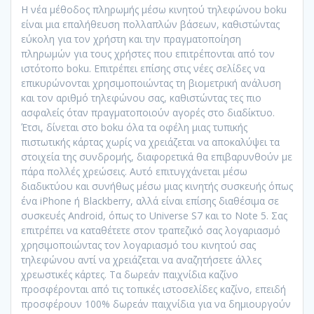
Η νέα μέθοδος πληρωμής μέσω κινητού τηλεφώνου boku
είναι μια επαλήθευση πολλαπλών βάσεων, καθιστώντας
εύκολη για τον χρήστη και την πραγματοποίηση
πληρωμών για τους χρήστες που επιτρέπονται από τον
ιστότοπο boku. Επιτρέπει επίσης στις νέες σελίδες να
επικυρώνονται χρησιμοποιώντας τη βιομετρική ανάλυση
και τον αριθμό τηλεφώνου σας, καθιστώντας τες πιο
ασφαλείς όταν πραγματοποιούν αγορές στο διαδίκτυο.
Έτσι, δίνεται στο boku όλα τα οφέλη μιας τυπικής
πιστωτικής κάρτας χωρίς να χρειάζεται να αποκαλύψει τα
στοιχεία της συνδρομής, διαφορετικά θα επιβαρυνθούν με
πάρα πολλές χρεώσεις. Αυτό επιτυγχάνεται μέσω
διαδικτύου και συνήθως μέσω μιας κινητής συσκευής όπως
ένα iPhone ή Blackberry, αλλά είναι επίσης διαθέσιμα σε
συσκευές Android, όπως το Universe S7 και το Note 5. Σας
επιτρέπει να καταθέτετε στον τραπεζικό σας λογαριασμό
χρησιμοποιώντας τον λογαριασμό του κινητού σας
τηλεφώνου αντί να χρειάζεται να αναζητήσετε άλλες
χρεωστικές κάρτες. Τα δωρεάν παιχνίδια καζίνο
προσφέρονται από τις τοπικές ιστοσελίδες καζίνο, επειδή
προσφέρουν 100% δωρεάν παιχνίδια για να δημιουργούν