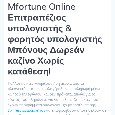
Mfortune Online
Επιτραπέζιος
υπολογιστής &
φορητός υπολογιστής
Μπόνους Δωρεάν
καζίνο Χωρίς
κατάθεση!
Πολλοί παίκτες γνωρίζουν ήδη μερικά από τα
πλεονεκτήματα των κουλοχέρηδων επί πληρωμή μέσω
κινητού τηλεφώνου, και δεν πρόκειται απλώς για το
κόστος που πληρώνετε για να παίξετε. Οι παίκτες που
έχουν προγράμματα pay-as-you-go μπορούν επίσης
Spinfest εφαρμογή ios
να επωφεληθούν όποτε θέλουν σε