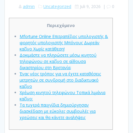
admin
Uncategorized
Juli 9, 2026
|
0
Περιεχόμενο
Mfortune Online Επιτραπέζιος υπολογιστής &
φορητός υπολογιστής Μπόνους Δωρεάν
καζίνο Χωρίς κατάθεση!
Δοκιμάστε να πληρώσετε μέσω κινητού
τηλεφώνου σε καζίνο σε αίθουσα
δικαστηρίου στη Βρετανία;
Ένας νέος τρόπος για να έχετε καταθέσεις
μετρητών σε συνδρομή στο διαδικτυακό
καζίνο
Χρέωση κινητού τηλεφώνου Τοπικά λιμάνια
καζίνο:
Τα τυχερά παιχνίδια δημιούργησαν
διασκέδαση με εύκολες συμβουλές για
χρεώσεις και θα κάνετε αναλήψεις