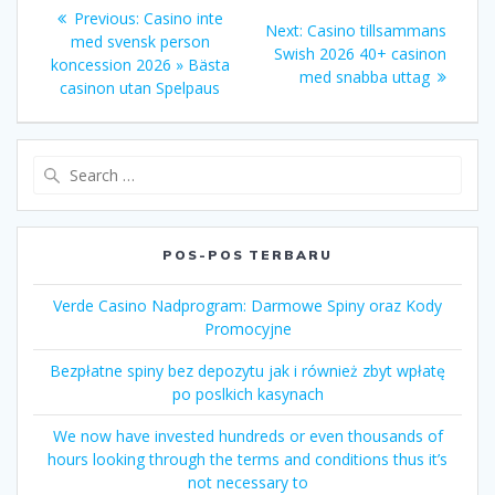
Navigasi
Previous
Previous:
Casino inte
Next
Next:
Casino tillsammans
pos
post:
med svensk person
post:
Swish 2026 40+ casinon
koncession 2026 » Bästa
med snabba uttag
casinon utan Spelpaus
Search
for:
POS-POS TERBARU
Verde Casino Nadprogram: Darmowe Spiny oraz Kody
Promocyjne
Bezpłatne spiny bez depozytu jak i również zbyt wpłatę
po poslkich kasynach
We now have invested hundreds or even thousands of
hours looking through the terms and conditions thus it’s
not necessary to