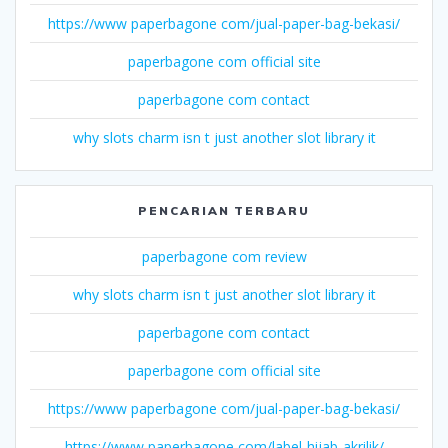
https://www paperbagone com/jual-paper-bag-bekasi/
paperbagone com official site
paperbagone com contact
why slots charm isn t just another slot library it
PENCARIAN TERBARU
paperbagone com review
why slots charm isn t just another slot library it
paperbagone com contact
paperbagone com official site
https://www paperbagone com/jual-paper-bag-bekasi/
https://www paperbagone com/label-hijab-akrilik/