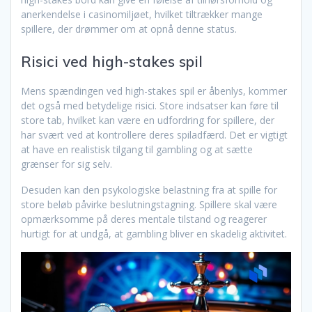
anerkendelse i casinomiljøet, hvilket tiltrækker mange
spillere, der drømmer om at opnå denne status.
Risici ved high-stakes spil
Mens spændingen ved high-stakes spil er åbenlys, kommer
det også med betydelige risici. Store indsatser kan føre til
store tab, hvilket kan være en udfordring for spillere, der
har svært ved at kontrollere deres spiladfærd. Det er vigtigt
at have en realistisk tilgang til gambling og at sætte
grænser for sig selv.
Desuden kan den psykologiske belastning fra at spille for
store beløb påvirke beslutningstagning. Spillere skal være
opmærksomme på deres mentale tilstand og reagerer
hurtigt for at undgå, at gambling bliver en skadelig aktivitet.