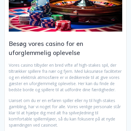
Besøg vores casino for en
uforglemmelig oplevelse
Vores casino tilbyder en bred vifte af high-stakes spil, der
tiltrækker spillere fra nær og fjern. Med luksuriøse faciliteter
og en elektrisk atmosfære er vi dedikerede til at give vores
gæster en uforglemmelig oplevelse. Her kan du finde de
bedste borde og spillere til at udfordre dine færdigheder.
Uanset om du er en erfaren spiller eller ny til high-stakes
gambling, har vi noget for alle. Vores venlige personale står
klar til at hjælpe dig med alt fra spilvejledning til
komfortable spillemiljøer, så du kan fokusere på at nyde
spændingen ved casinoet.