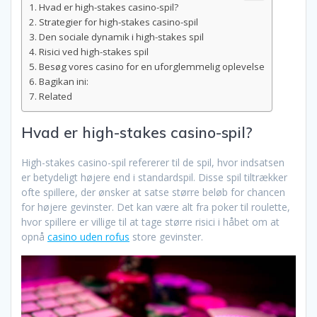
Hvad er high-stakes casino-spil?
Strategier for high-stakes casino-spil
Den sociale dynamik i high-stakes spil
Risici ved high-stakes spil
Besøg vores casino for en uforglemmelig oplevelse
Bagikan ini:
Related
Hvad er high-stakes casino-spil?
High-stakes casino-spil refererer til de spil, hvor indsatsen
er betydeligt højere end i standardspil. Disse spil tiltrækker
ofte spillere, der ønsker at satse større beløb for chancen
for højere gevinster. Det kan være alt fra poker til roulette,
hvor spillere er villige til at tage større risici i håbet om at
opnå
casino uden rofus
store gevinster.