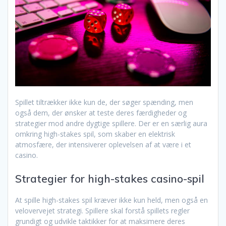
Spillet tiltrækker ikke kun de, der søger spænding, men
også dem, der ønsker at teste deres færdigheder og
strategier mod andre dygtige spillere. Der er en særlig aura
omkring high-stakes spil, som skaber en elektrisk
atmosfære, der intensiverer oplevelsen af at være i et
casino.
Strategier for high-stakes casino-spil
At spille high-stakes spil kræver ikke kun held, men også en
velovervejet strategi. Spillere skal forstå spillets regler
grundigt og udvikle taktikker for at maksimere deres