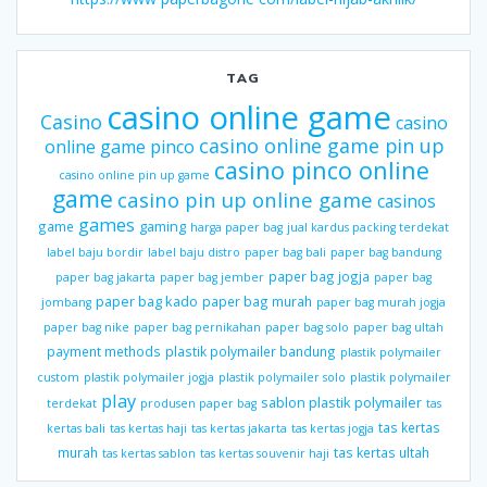
TAG
casino online game
Casino
casino
casino online game pin up
online game pinco
casino pinco online
casino online pin up game
game
casino pin up online game
casinos
games
gaming
game
harga paper bag
jual kardus packing terdekat
label baju bordir
label baju distro
paper bag bali
paper bag bandung
paper bag jogja
paper bag jakarta
paper bag jember
paper bag
paper bag kado
paper bag murah
jombang
paper bag murah jogja
paper bag nike
paper bag pernikahan
paper bag solo
paper bag ultah
payment methods
plastik polymailer bandung
plastik polymailer
custom
plastik polymailer jogja
plastik polymailer solo
plastik polymailer
play
sablon plastik polymailer
terdekat
produsen paper bag
tas
tas kertas
kertas bali
tas kertas haji
tas kertas jakarta
tas kertas jogja
murah
tas kertas ultah
tas kertas sablon
tas kertas souvenir haji