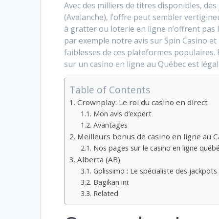
Avec des milliers de titres disponibles, d
(Avalanche), l’offre peut sembler vertigine
à gratter ou loterie en ligne n’offrent p
par exemple notre avis sur Spin Casino et
faiblesses de ces plateformes populaires.
sur un casino en ligne au Québec est légal
Table of Contents
Crownplay: Le roi du casino en direct
Mon avis d’expert
Avantages
Meilleurs bonus de casino en ligne au 
Nos pages sur le casino en ligne québ
Alberta (AB)
Golissimo : Le spécialiste des jackpots
Bagikan ini:
Related