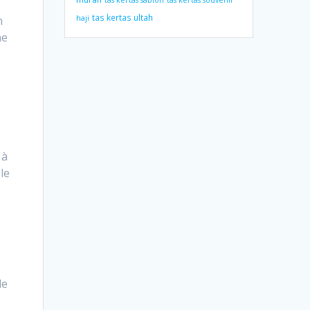
tas kertas sablon
tas kertas souvenir
tas kertas ultah
n
haji
ne
t
 à
le
de