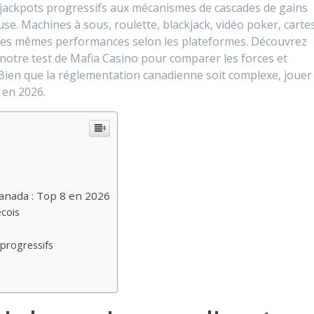
es jackpots progressifs aux mécanismes de cascades de gains
use. Machines à sous, roulette, blackjack, vidéo poker, carte
as les mêmes performances selon les plateformes. Découvrez
 notre test de Mafia Casino pour comparer les forces et
 Bien que la réglementation canadienne soit complexe, jouer
 en 2026.
Canada : Top 8 en 2026
écois
 progressifs