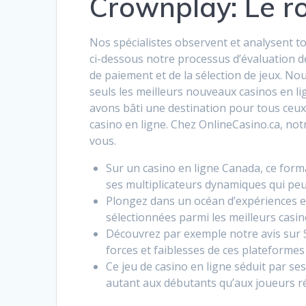
Crownplay: Le ro
Nos spécialistes observent et analysent t
ci-dessous notre processus d’évaluation dét
de paiement et de la sélection de jeux. No
seuls les meilleurs nouveaux casinos en li
avons bâti une destination pour tous ceux 
casino en ligne. Chez OnlineCasino.ca, notr
vous.
Sur un casino en ligne Canada, ce form
ses multiplicateurs dynamiques qui peu
Plongez dans un océan d’expériences ex
sélectionnées parmi les meilleurs casi
Découvrez par exemple notre avis sur 
forces et faiblesses de ces plateformes
Ce jeu de casino en ligne séduit par s
autant aux débutants qu’aux joueurs ré