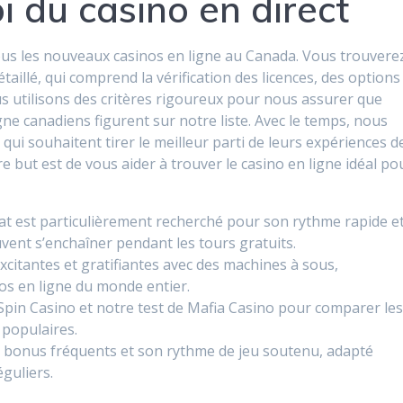
i du casino en direct
ous les nouveaux casinos en ligne au Canada. Vous trouvere
aillé, qui comprend la vérification des licences, des options
us utilisons des critères rigoureux pour nous assurer que
gne canadiens figurent sur notre liste. Avec le temps, nous
qui souhaitent tirer le meilleur parti de leurs expériences d
e but est de vous aider à trouver le casino en ligne idéal po
at est particulièrement recherché pour son rythme rapide e
vent s’enchaîner pendant les tours gratuits.
citantes et gratifiantes avec des machines à sous,
nos en ligne du monde entier.
Spin Casino et notre test de Mafia Casino pour comparer le
 populaires.
es bonus fréquents et son rythme de jeu soutenu, adapté
guliers.