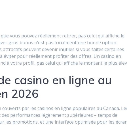
 que vous pouvez réellement retirer, pas celui qui affiche le
 avec gros bonus n’est pas forcément une bonne option.
attractifs peuvent devenir inutiles si vous faites certaines
 à éviter pour réellement profiter des offres. Un casino en
d à votre profil, pas celui qui affiche le montant le plus élev
de casino en ligne au
en 2026
n couverts par les casinos en ligne populaires au Canada. Le
nt des performances légèrement supérieures – temps de
ur les promotions, et une interface optimisée pour les écra