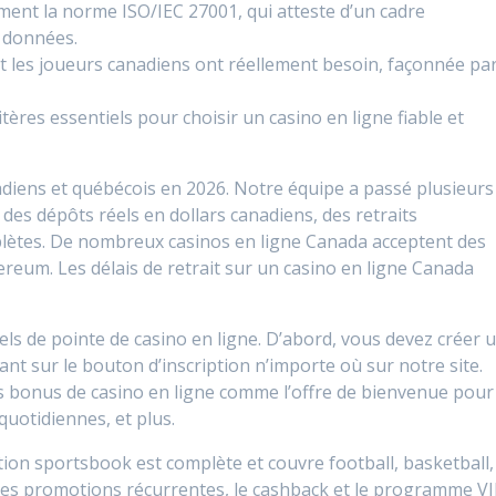
nt la norme ISO/IEC 27001, qui atteste d’un cadre
s données.
 les joueurs canadiens ont réellement besoin, façonnée pa
tères essentiels pour choisir un casino en ligne fiable et
nadiens et québécois en 2026. Notre équipe a passé plusieurs
des dépôts réels en dollars canadiens, des retraits
lètes. De nombreux casinos en ligne Canada acceptent des
reum. Les délais de retrait sur un casino en ligne Canada
iels de pointe de casino en ligne. D’abord, vous devez créer 
nt sur le bouton d’inscription n’importe où sur notre site.
s bonus de casino en ligne comme l’offre de bienvenue pour
quotidiennes, et plus.
ction sportsbook est complète et couvre football, basketball,
n, les promotions récurrentes, le cashback et le programme V