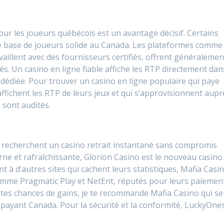
our les joueurs québécois est un avantage décisif. Certains
une base de joueurs solide au Canada. Les plateformes comme
vaillent avec des fournisseurs certifiés, offrent généralemen
 Un casino en ligne fiable affiche les RTP directement dan
 dédiée. Pour trouver un casino en ligne populaire qui paye
affichent les RTP de leurs jeux et qui s’approvisionnent aupr
 sont audités.
 recherchent un casino retrait instantané sans compromis
rne et rafraîchissante, Glorion Casino est le nouveau casino
t à d’autres sites qui cachent leurs statistiques, Mafia Casi
comme Pragmatic Play et NetEnt, réputés pour leurs paiemen
r tes chances de gains, je te recommande Mafia Casino qui se
 payant Canada. Pour la sécurité et la conformité, LuckyOne