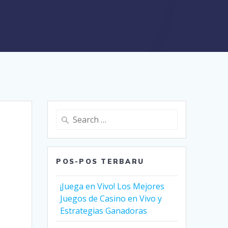
Search
for:
POS-POS TERBARU
¡Juega en Vivo! Los Mejores
Juegos de Casino en Vivo y
Estrategias Ganadoras