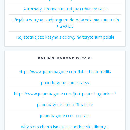
Automaty, Premia 1000 zł jak i również BLIK
Oficjalna Witryna Nadprogram do odwiedzenia 10000 Pln
+ 240 DS
Najistotniejsze kasyna sieciowy na terytorium polski
PALING BANYAK DICARI
https://www paperbagone com/label-hijab-akrilik/
paperbagone com review
https://www paperbagone com/jual-paper-bag-bekasi/
paperbagone com official site
paperbagone com contact
why slots charm isn t just another slot library it