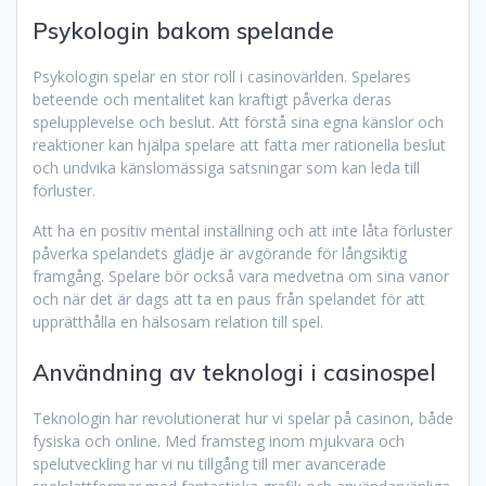
Psykologin bakom spelande
Psykologin spelar en stor roll i casinovärlden. Spelares
beteende och mentalitet kan kraftigt påverka deras
spelupplevelse och beslut. Att förstå sina egna känslor och
reaktioner kan hjälpa spelare att fatta mer rationella beslut
och undvika känslomässiga satsningar som kan leda till
förluster.
Att ha en positiv mental inställning och att inte låta förluster
påverka spelandets glädje är avgörande för långsiktig
framgång. Spelare bör också vara medvetna om sina vanor
och när det är dags att ta en paus från spelandet för att
upprätthålla en hälsosam relation till spel.
Användning av teknologi i casinospel
Teknologin har revolutionerat hur vi spelar på casinon, både
fysiska och online. Med framsteg inom mjukvara och
spelutveckling har vi nu tillgång till mer avancerade