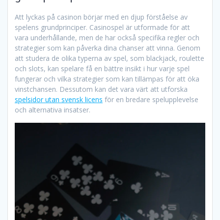
Att lyckas på casinon börjar med en djup förståelse av
spelens grundprinciper. Casinospel är utformade för att
vara underhållande, men de har också specifika regler och
strategier som kan påverka dina chanser att vinna. Genom
att studera de olika typerna av spel, som blackjack, roulette
och slots, kan spelare få en bättre insikt i hur varje spel
fungerar och vilka strategier som kan tillämpas för att öka
vinstchansen. Dessutom kan det vara värt att utforska
spelsidor utan svensk licens
för en bredare spelupplevelse
och alternativa insatser.