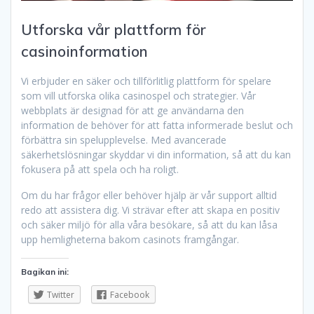
Utforska vår plattform för
casinoinformation
Vi erbjuder en säker och tillförlitlig plattform för spelare
som vill utforska olika casinospel och strategier. Vår
webbplats är designad för att ge användarna den
information de behöver för att fatta informerade beslut och
förbättra sin spelupplevelse. Med avancerade
säkerhetslösningar skyddar vi din information, så att du kan
fokusera på att spela och ha roligt.
Om du har frågor eller behöver hjälp är vår support alltid
redo att assistera dig. Vi strävar efter att skapa en positiv
och säker miljö för alla våra besökare, så att du kan låsa
upp hemligheterna bakom casinots framgångar.
Bagikan ini:
Twitter
Facebook