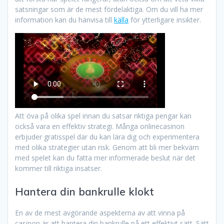
satsningar som är de mest fördelaktiga. Om du vill ha mer
information kan du hänvisa till
källa
för ytterligare insikter.
Att öva på olika spel innan du satsar riktiga pengar kan
också vara en effektiv strategi. Många onlinecasinon
erbjuder gratisspel där du kan lära dig och experimentera
med olika strategier utan risk. Genom att bli mer bekväm
med spelet kan du fatta mer informerade beslut när det
kommer till riktiga insatser.
Hantera din bankrulle klokt
En av de mest avgörande aspekterna av att vinna på
casinon är att hantera din bankrulle på ett effektivt sätt. Sätt