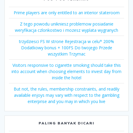
Prime players are only entitled to an interior stateroom
Z tego powodu unikniesz problemow posiadanie
weryfikacja czlonkostwo i mozesz wyplata wygranych
trzydziesci FS W strone Rejestracja w celu* 200%
Dodatkowy bonus + 100FS Do twojego Przede
wszystkim Trzymac
Visitors responsive to cigarette smoking should take this
into account when choosing elements to invest day from
inside the hotel
But not, the rules, membership constraints, and readily
available enjoys may vary with respect to the gambling
enterprise and you may in which you live
PALING BANYAK DICARI