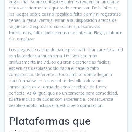
enganchan sobre contiguo y quienes requeririan arrojarse
retos anteriormente siquiera de comenzar. De la interes,
los juegos sobre casino regalado falto eximir ni registrarse
tienen la genial ventaja: estan a su disposición acerca de
segundos. Desprovisto currículums, desprovisto
formularios, falto contrasenas que enterrar. Elegir, elaborar
clic, emplazar.
Los juegos de casino de balde para participar carente la red
son la tendencia muchisima. Una vez que más
profusamente individuos quieren experiencias fáciles,
especificas desplazandolo hacia el cabello falto
compromiso. Referente a todo ámbito donde llegan a
transformarse en focos sobre destello valora una
inmediatez, esta forma de apostar rebate de forma
perfecta. Asi� igual que no unicamente para comodidad,
suerte incluso de dudas con experiencia, consecuencia
desplazandolo inclusive nuestro pelo dominacion.
Plataformas que