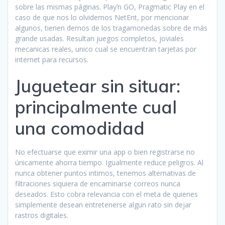
sobre las mismas páginas. Play’n GO, Pragmatic Play en el
caso de que nos lo olvidemos NetEnt, por mencionar
algunos, tienen demos de los tragamonedas sobre de más
grande usadas. Resultan juegos completos, joviales
mecanicas reales, unico cual se encuentran tarjetas por
internet para recursos.
Juguetear sin situar:
principalmente cual
una comodidad
No efectuarse que eximir una app o bien registrarse no
únicamente ahorra tiempo. Igualmente reduce peligros. Al
nunca obtener puntos intimos, tenemos alternativas de
filtraciones siquiera de encaminarse correos nunca
deseados. Esto cobra relevancia con el meta de quienes
simplemente desean entretenerse algun rato sin dejar
rastros digitales.