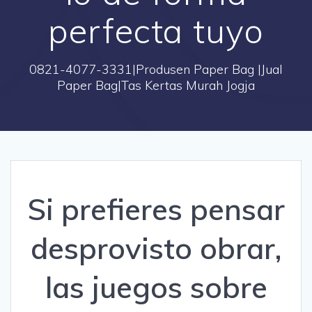
perfecta tuyo
0821-4077-3331|Produsen Paper Bag |Jual
Paper Bag|Tas Kertas Murah Jogja
Si prefieres pensar
desprovisto obrar,
las juegos sobre