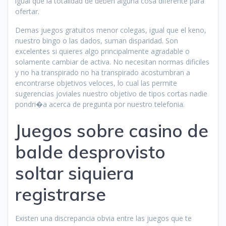
igual que la totalidad de deben alguna cosa diferente para
ofertar.
Demas juegos gratuitos menor colegas, igual que el keno,
nuestro bingo o las dados, suman disparidad. Son
excelentes si quieres algo principalmente agradable o
solamente cambiar de activa. No necesitan normas dificiles
y no ha transpirado no ha transpirado acostumbran a
encontrarse objetivos veloces, lo cual las permite
sugerencias joviales nuestro objetivo de tipos cortas nadie
pondri�a acerca de pregunta por nuestro telefonia.
Juegos sobre casino de
balde desprovisto
soltar siquiera
registrarse
Existen una discrepancia obvia entre las juegos que te