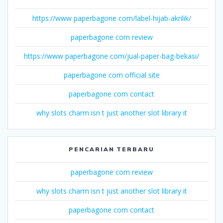
https://www paperbagone com/label-hijab-akrilik/
paperbagone com review
https://www paperbagone com/jual-paper-bag-bekasi/
paperbagone com official site
paperbagone com contact
why slots charm isn t just another slot library it
PENCARIAN TERBARU
paperbagone com review
why slots charm isn t just another slot library it
paperbagone com contact