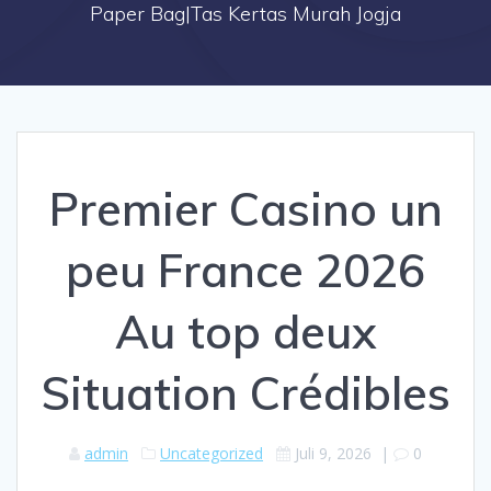
Paper Bag|Tas Kertas Murah Jogja
Premier Casino un
peu France 2026
Au top deux
Situation Crédibles
admin
Uncategorized
Juli 9, 2026
|
0