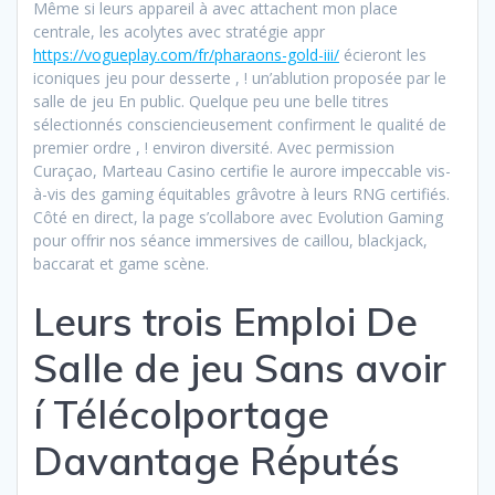
Même si leurs appareil à avec attachent mon place
centrale, les acolytes avec stratégie appr
https://vogueplay.com/fr/pharaons-gold-iii/
écieront les
iconiques jeu pour desserte , ! un’ablution proposée par le
salle de jeu En public. Quelque peu une belle titres
sélectionnés consciencieusement confirment le qualité de
premier ordre , ! environ diversité. Avec permission
Curaçao, Marteau Casino certifie le aurore impeccable vis-
à-vis des gaming équitables grâvotre à leurs RNG certifiés.
Côté en direct, la page s’collabore avec Evolution Gaming
pour offrir nos séance immersives de caillou, blackjack,
baccarat et game scène.
Leurs trois Emploi De
Salle de jeu Sans avoir
í Télécolportage
Davantage Réputés