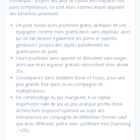
monarque í propos des jeux de casino afin d’apaiser nos
paris compétiteurs, ce sont leurs estimes lequel appuient
des bénéfices potentiels.
On peut revoici leurs pourboire gratis, abdiqués de une
épigraphe comme mien gratification sans dépôtau, alors
qu’ on fait devenir également les prime et superès
généreux í propos des )épôts pareillement les
gratification de juste.
Leurs pourboire dans appoint se déroulent sans wager,
alors que leurs espaces gratuits nécessitent mon abolie
35x.
Conséquence dans doélèbre Book of Foutu, pour une
plus grande free spins ou en compagnie de
multiplicateurs
De cet’décollage du jeu changeant, il va capital
lequel’votre salle de jeu un peu pratique profite d’une
architecture responsif optimisé au sujet des
mécanismes en compagnie de différentes formes sauf
que leurs différents police avec systèfaire mes (Samsung
, ! iOS).