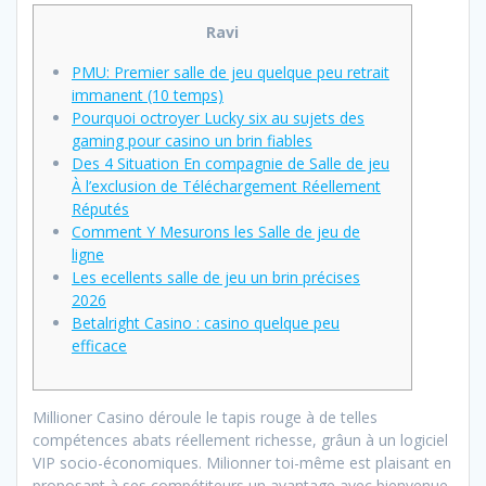
Ravi
PMU: Premier salle de jeu quelque peu retrait
immanent (10 temps)
Pourquoi octroyer Lucky six au sujets des
gaming pour casino un brin fiables
Des 4 Situation En compagnie de Salle de jeu
À l’exclusion de Téléchargement Réellement
Réputés
Comment Y Mesurons les Salle de jeu de
ligne
Les ecellents salle de jeu un brin précises
2026
Betalright Casino : casino quelque peu
efficace
Millioner Casino déroule le tapis rouge à de telles
compétences abats réellement richesse, grâun à un logiciel
VIP socio-économiques. Milionner toi-même est plaisant en
proposant à ses compétiteurs un avantage avec bienvenue