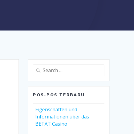
Search
for:
POS-POS TERBARU
Eigenschaften und
Informationen über das
BETAT Casino