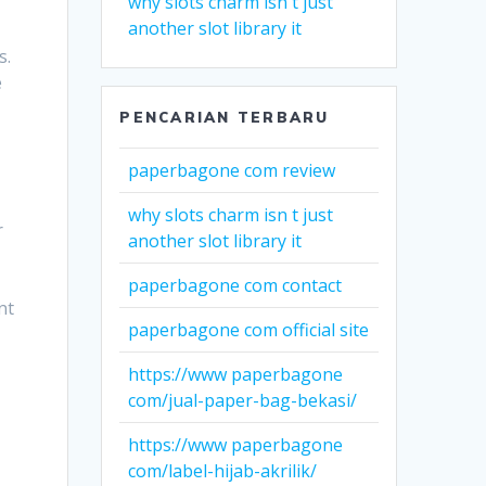
why slots charm isn t just
another slot library it
s.
e
PENCARIAN TERBARU
paperbagone com review
why slots charm isn t just
r
another slot library it
paperbagone com contact
nt
paperbagone com official site
https://www paperbagone
com/jual-paper-bag-bekasi/
https://www paperbagone
com/label-hijab-akrilik/