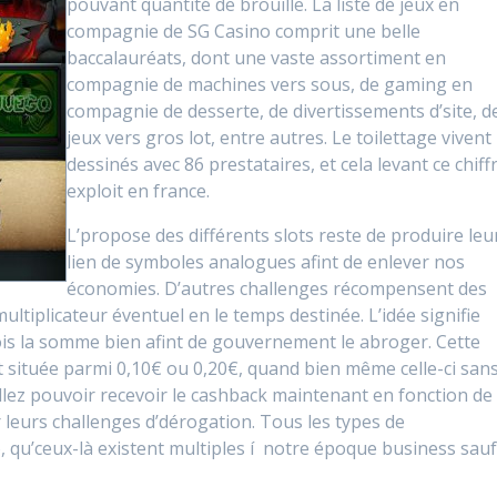
pouvant quantité de brouille. La liste de jeux en
compagnie de SG Casino comprit une belle
baccalauréats, dont une vaste assortiment en
compagnie de machines vers sous, de gaming en
compagnie de desserte, de divertissements d’site, d
jeux vers gros lot, entre autres. Le toilettage vivent
dessinés avec 86 prestataires, et cela levant ce chiff
exploit en france.
L’propose des différents slots reste de produire leu
lien de symboles analogues afint de enlever nos
économies. D’autres challenges récompensent des
ltiplicateur éventuel en le temps destinée. L’idée signifie
fois la somme bien afint de gouvernement le abroger. Cette
 située parmi 0,10€ ou 0,20€, quand bien même celle-ci san
allez pouvoir recevoir le cashback maintenant en fonction de
r leurs challenges d’dérogation. Tous les types de
 qu’ceux-là existent multiples í notre époque business sau