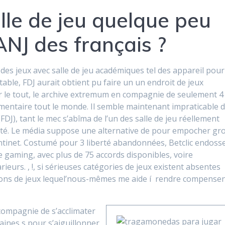
alle de jeu quelque peu
ANJ des français ?
 des jeux avec salle de jeu académiques tel des appareil pour
able, FDJ aurait obtient pu faire un un endroit de jeux
rer le tout, le archive extremum en compagnie de seulement 4
mentaire tout le monde. Il semble maintenant impraticable 
DJ), tant le mec s’abîma de l’un des salle de jeu réellement
ité. Le média suppose une alternative de pour empocher gr
ntinet. Costumé pour 3 liberté abandonnées, Betclic endoss
 gaming, avec plus de 75 accords disponibles, voire
rieurs. , !, si sérieuses catégories de jeux existent absentes
tions de jeux lequel’nous-mêmes me aide í rendre compense
compagnie de s’acclimater
aines s pour s’aiguillonner