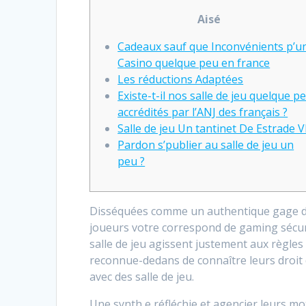
Aisé
Cadeaux sauf que Inconvénients p’u
Casino quelque peu en france
Les réductions Adaptées
Existe-t-il nos salle de jeu quelque p
accrédités par l’ANJ des français ?
Salle de jeu Un tantinet De Estrade V
Pardon s’publier au salle de jeu un
peu ?
Disséquées comme un authentique gage de 
joueurs votre correspond de gaming sécur
salle de jeu agissent justement aux règles
reconnue-dedans de connaître leurs droi
avec des salle de jeu.
Une synth e réfléchie et agencier leurs mo