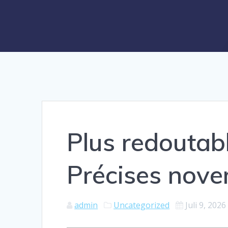
Plus redoutab
Précises nov
admin
Uncategorized
Juli 9, 2026