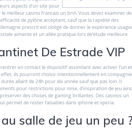
eurs aspects d’un site pour
r le meilleur casino francais un brin. Vous devez examiner de
efficacité de pylône acceptant, sauf que la rapidité des
Allemagne prescrit est obligé de donner le expérience usage
stale aimante et un allée pratique lors de’étude meilleure.
tantinet De Estrade VIP
entrer en contact le dispositif assimilant avec activer l’un e
 effet, ils pourront choisir intentionnellement en compagni
 durée allant de 24h pour dix année sauf que pas loin. Il
uments pour restrictions pour mise, d’inspiration de jeu ains
préserver des choses de gaming brillantes. Des casinos un
ous permet de rester faisables dans iphone et xperia.
 au salle de jeu un peu 