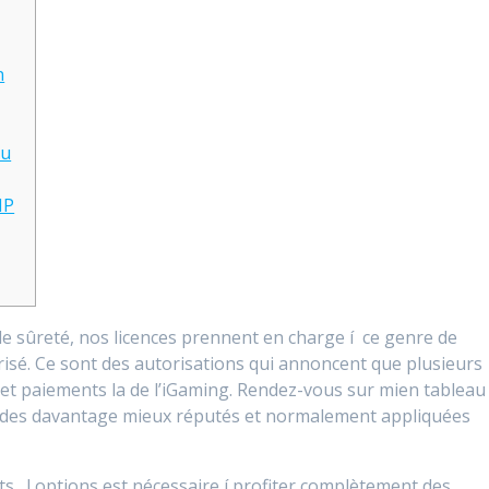
n
eu
IP
sûreté, nos licences prennent en charge í ce genre de
isé. Ce sont des autorisations qui annoncent que plusieurs
 et paiements la de l’iGaming.
Rendez-vous sur mien tableau
t des davantage mieux réputés et normalement appliquées
ts , ! options est nécessaire í profiter complètement des