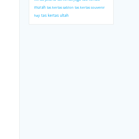
murah
tas kertas sablon
tas kertas souvenir
tas kertas ultah
haji
r