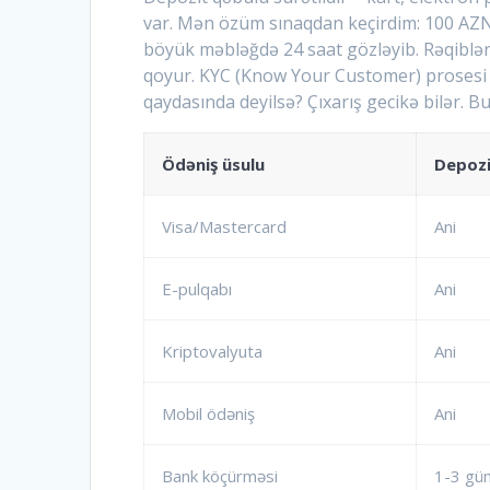
var. Mən özüm sınaqdan keçirdim: 100 AZN ç
böyük məbləğdə 24 saat gözləyib. Rəqiblərd
qoyur. KYC (Know Your Customer) prosesi m
qaydasında deyilsə? Çıxarış gecikə bilər. 
Ödəniş üsulu
Depoz
Visa/Mastercard
Ani
E-pulqabı
Ani
Kriptovalyuta
Ani
Mobil ödəniş
Ani
Bank köçürməsi
1-3 gü