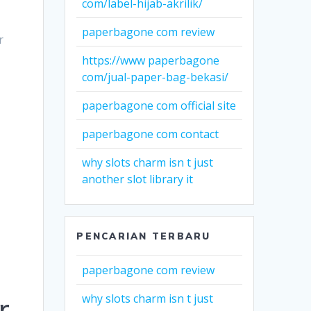
com/label-hijab-akrilik/
paperbagone com review
r
https://www paperbagone
com/jual-paper-bag-bekasi/
paperbagone com official site
paperbagone com contact
why slots charm isn t just
another slot library it
PENCARIAN TERBARU
paperbagone com review
why slots charm isn t just
r