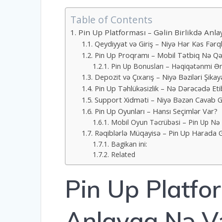
Table of Contents
Pin Up Platforması – Gəlin Birlikdə Anl
Qeydiyyat və Giriş – Niyə Hər Kəs Fərql
Pin Up Proqramı – Mobil Tətbiq Nə Qə
Pin Up Bonusları – Həqiqətənmi Ən 
Depozit və Çıxarış – Niyə Bəziləri Şikay
Pin Up Təhlükəsizlik – Nə Dərəcədə Etib
Support Xidməti – Niyə Bəzən Cavab G
Pin Up Oyunları – Hansı Seçimlər Var?
Mobil Oyun Təcrübəsi – Pin Up Nə T
Rəqiblərlə Müqayisə – Pin Up Harada 
Bagikan ini:
Related
Pin Up Platfor
Anlayaq Nə Və