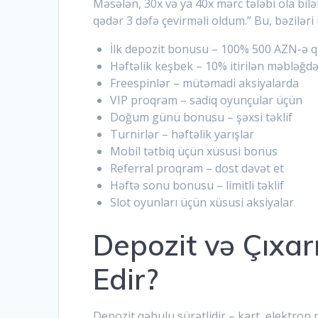
Məsələn, 30x və ya 40x mərc tələbi ola bi
qədər 3 dəfə çevirməli oldum.” Bu, bəziləri
İlk depozit bonusu – 100% 500 AZN-ə 
Həftəlik keşbek – 10% itirilən məbləğd
Freespinlər – mütəmadi aksiyalarda
VIP proqram – sadiq oyunçular üçün
Doğum günü bonusu – şəxsi təklif
Turnirlər – həftəlik yarışlar
Mobil tətbiq üçün xüsusi bonus
Referral proqram – dost dəvət et
Həftə sonu bonusu – limitli təklif
Slot oyunları üçün xüsusi aksiyalar
Depozit və Çıxarı
Edir?
Depozit qəbulu sürətlidir – kart, elektron pu