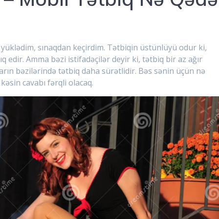
 yüklədim, sınaqdan keçirdim. Tətbiqin üstünlüyü odur ki,
q edir. Amma bəzi istifadəçilər deyir ki, tətbiq bir az ağır
arın bəzilərində tətbiq daha sürətlidir. Bəs sənin üçün nə
kəsin cavabı fərqli olacaq.