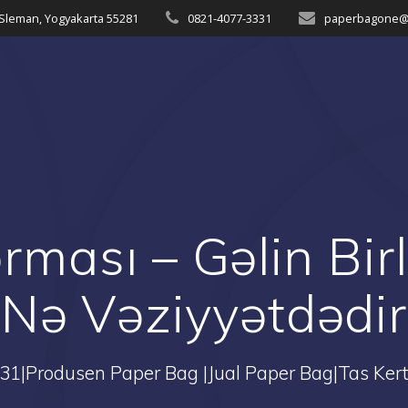
 Sleman, Yogyakarta 55281
0821-4077-3331
paperbagone@
orması – Gəlin Bir
Nə Vəziyyətdədir
1|Produsen Paper Bag |Jual Paper Bag|Tas Kert