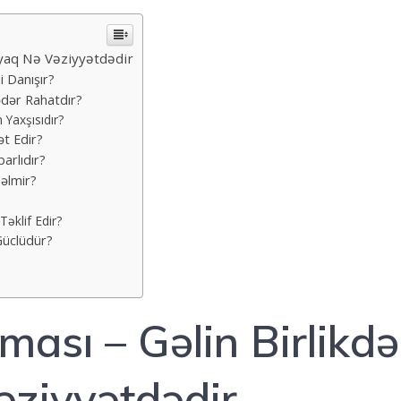
ayaq Nə Vəziyyətdədir
i Danışır?
dər Rahatdır?
Yaxşısıdır?
ət Edir?
arlıdır?
əlmir?
əklif Edir?
Güclüdür?
ması – Gəlin Birlikdə
ziyyətdədir