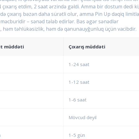
ıxarış etdim, 2 saat ərzində gəldi. Amma bir dostum dedi ki
ə çıxarış bəzən daha sürətli olur, amma Pin Up dəqiq limitl
əcburidir – sənəd tələb edirlər. Bəs əgər sənədlər
Bu, həm təhlükəsizlik, həm də qanunauyğunluq üçün vacibdir.
it müddəti
Çıxarış müddəti
1-24 saat
1-12 saat
1-6 saat
Mövcud deyil
n
1-5 gün