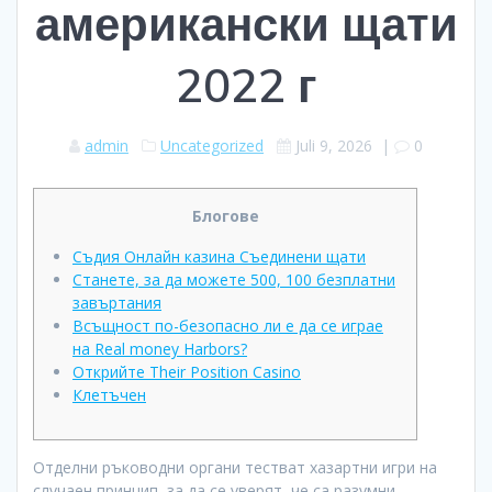
американски щати
2022 г
admin
Uncategorized
Juli 9, 2026
|
0
Блогове
Съдия Онлайн казина Съединени щати
Станете, за да можете 500, 100 безплатни
завъртания
Всъщност по-безопасно ли е да се играе
на Real money Harbors?
Открийте Their Position Casino
Клетъчен
Отделни ръководни органи тестват хазартни игри на
случаен принцип, за да се уверят, че са разумни.