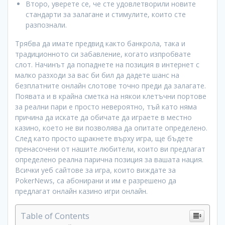
Второ, уверете се, че сте удовлетворили новите
стандарти за залагане и стимулите, които сте
разпознали.
Трябва да имате предвид както банкрола, така и
традиционното си забавление, когато изпробвате
слот. Начинът да попаднете на позиция в интернет с
малко разходи за вас би бил да дадете шанс на
безплатните онлайн слотове точно преди да залагате.
Появата и в крайна сметка на някои клетъчни портове
за реални пари е просто невероятно, тъй като няма
причина да искате да обичате да играете в местно
казино, което не ви позволява да опитате определено.
След като просто щракнете върху игра, ще бъдете
пренасочени от нашите любители, които ви предлагат
определено реална парична позиция за вашата нация.
Всички уеб сайтове за игра, които виждате за
PokerNews, са абонирани и им е разрешено да
предлагат онлайн казино игри онлайн.
Table of Contents