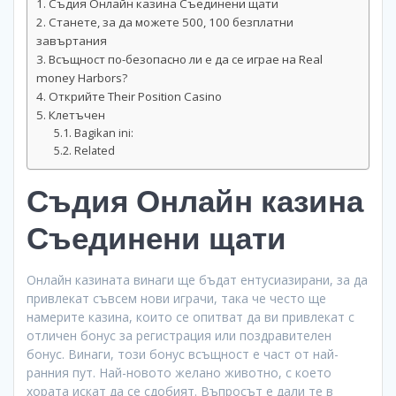
Съдия Онлайн казина Съединени щати
Станете, за да можете 500, 100 безплатни
завъртания
Всъщност по-безопасно ли е да се играе на Real
money Harbors?
Открийте Their Position Casino
Клетъчен
Bagikan ini:
Related
Съдия Онлайн казина
Съединени щати
Онлайн казината винаги ще бъдат ентусиазирани, за да
привлекат съвсем нови играчи, така че често ще
намерите казина, които се опитват да ви привлекат с
отличен бонус за регистрация или поздравителен
бонус. Винаги, този бонус всъщност е част от най-
ранния пут. Най-новото желано животно, с което
хората искат да се сдобият. Въпросът е дали те в