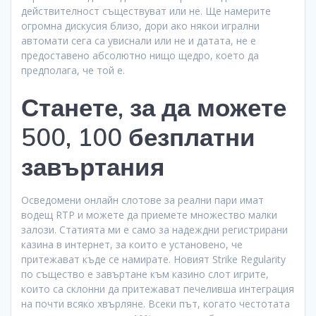
действителност съществуват или не. Ще намерите
огромна дискусия близо, дори ако някои игрални
автомати сега са увиснали или не и датата, не е
предоставено абсолютно нищо щедро, което да
предполага, че той е.
Станете, за да можете
500, 100 безплатни
завъртания
Осведомени онлайн слотове за реални пари имат
водещ RTP и можете да приемете множество малки
залози. Статията ми е само за надеждни регистрирани
казина в интернет, за които е установено, че
притежават къде се намирате. Новият Strike Regularity
по същество е завъртане към казино слот игрите,
които са склонни да притежават печеливша интеграция
на почти всяко хвърляне. Всеки път, когато честотата