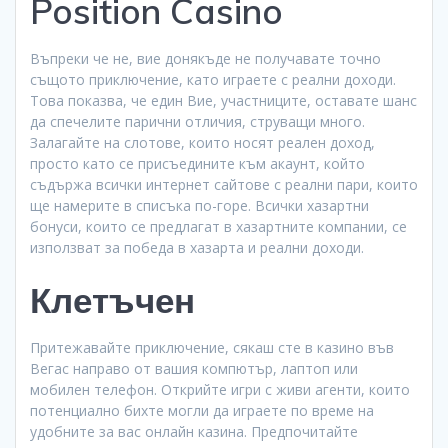
Position Casino
Въпреки че не, вие донякъде не получавате точно
същото приключение, като играете с реални доходи.
Това показва, че един Вие, участниците, оставате шанс
да спечелите парични отличия, струващи много.
Залагайте на слотове, които носят реален доход,
просто като се присъедините към акаунт, който
съдържа всички интернет сайтове с реални пари, които
ще намерите в списъка по-горе. Всички хазартни
бонуси, които се предлагат в хазартните компании, се
използват за победа в хазарта и реални доходи.
Клетъчен
Притежавайте приключение, сякаш сте в казино във
Вегас направо от вашия компютър, лаптоп или
мобилен телефон. Открийте игри с живи агенти, които
потенциално бихте могли да играете по време на
удобните за вас онлайн казина. Предпочитайте