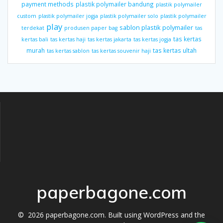
payment methods
plastik polymailer bandung
plastik polymailer
custom
plastik polymailer jogja
plastik polymailer solo
plastik polymailer
play
sablon plastik polymailer
terdekat
produsen paper bag
tas
tas kertas
kertas bali
tas kertas haji
tas kertas jakarta
tas kertas jogja
murah
tas kertas ultah
tas kertas sablon
tas kertas souvenir haji
paperbagone.com
© 2026 paperbagone.com. Built using WordPress and the