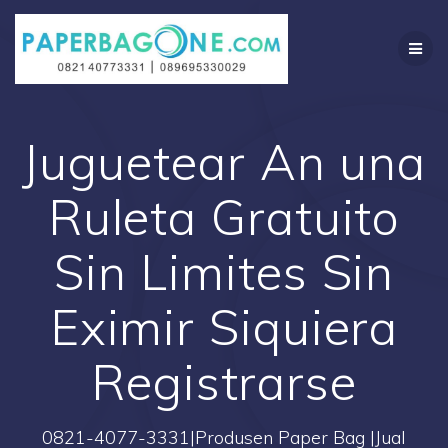
Skip
to
content
Juguetear An una
Ruleta Gratuito
Sin Limites Sin
Eximir Siquiera
Registrarse
0821-4077-3331|Produsen Paper Bag |Jual