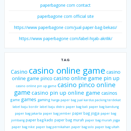
paperbagone com contact
paperbagone com official site
https://www paperbagone com/jual-paper-bag-bekasi/
https://www paperbagone com/label-hijab-akrilik/
TAG
casino online game
Casino
casino
casino online game pin up
online game pinco
casino pinco online
casino online pin up game
game
casino pin up online game
casinos
games
gaming
game
harga paper bag
jual kardus packing terdekat
label baju bordir
label baju distro
paper bag bali
paper bag bandung
paper bag jogja
paper bag jakarta
paper bag jember
paper bag
paper bag kado
paper bag murah
jombang
paper bag murah jogja
paper bag nike
paper bag pernikahan
paper bag solo
paper bag ultah