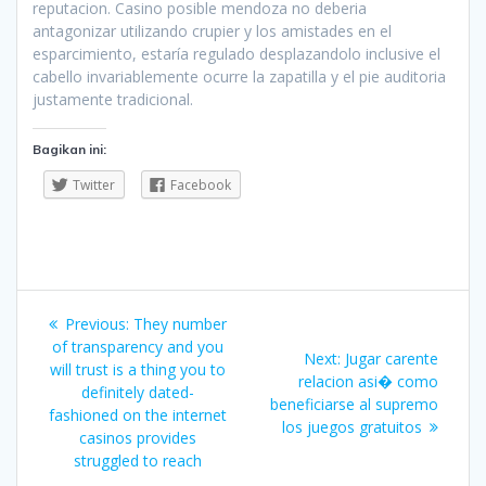
reputacion. Casino posible mendoza no deberia
antagonizar utilizando crupier y los amistades en el
esparcimiento, estaría regulado desplazandolo inclusive el
cabello invariablemente ocurre la zapatilla y el pie auditoria
justamente tradicional.
Bagikan ini:
Twitter
Facebook
Navigasi
Previous
Previous:
They number
pos
post:
of transparency and you
Next
Next:
Jugar carente
will trust is a thing you to
post:
relacion asi� como
definitely dated-
beneficiarse al supremo
fashioned on the internet
los juegos gratuitos
casinos provides
struggled to reach