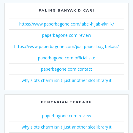
PALING BANYAK DICARI
https://www paperbagone com/label-hijab-akrilik/
paperbagone com review
https://www paperbagone com/jual-paper-bag-bekasi/
paperbagone com official site
paperbagone com contact
why slots charm isn t just another slot library it
PENCARIAN TERBARU
paperbagone com review
why slots charm isn t just another slot library it