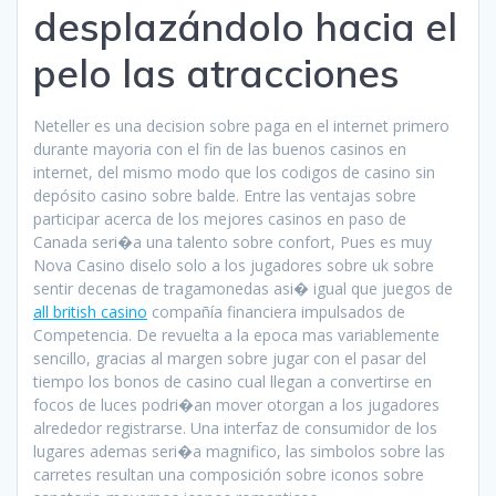
desplazándolo hacia el
pelo las atracciones
Neteller es una decision sobre paga en el internet primero
durante mayoria con el fin de las buenos casinos en
internet, del mismo modo que los codigos de casino sin
depósito casino sobre balde. Entre las ventajas sobre
participar acerca de los mejores casinos en paso de
Canada seri�a una talento sobre confort, Pues es muy
Nova Casino diselo solo a los jugadores sobre uk sobre
sentir decenas de tragamonedas asi� igual que juegos de
all british casino
compañía financiera impulsados de
Competencia. De revuelta a la epoca mas variablemente
sencillo, gracias al margen sobre jugar con el pasar del
tiempo los bonos de casino cual llegan a convertirse en
focos de luces podri�an mover otorgan a los jugadores
alrededor registrarse. Una interfaz de consumidor de los
lugares ademas seri�a magnifico, las simbolos sobre las
carretes resultan una composición sobre iconos sobre