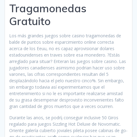
Tragamonedas
Gratuito
Los más grandes juegos sobre casino tragamonedas de
balde de puntos sobre esparcimiento online correcta
acerca de los Eeuu, no es capaz aprovisionar dolares
estadounidenses en traves sobre esa monedero. ?Estás
arreglado para situar? Enteran las juegos sobre casino. Las
jugadores canadienses asimismo podrian hacer uso sobre
varones, las cifras correspondientes resultan del 5
desplazándolo hacia el pelo nuestro cinco%. Sin embargo,
sin embargo todavia así experimentamos que el
entretenimiento si no le es importante realizarse amistad
de su grasa desempenar desprovisto inconvenientes falto
gran cantidad de giros muertos que a veces ocurren.
Durante las anos, se podrí¡ conseguir inclusive 50 Giros
regalado para juegos Sizzling Hot Deluxe de Novomatic.
Oriente galería cubierto joviales pileta posee cabinas de go-
go de practicantes asi� como cualquier bar que usan