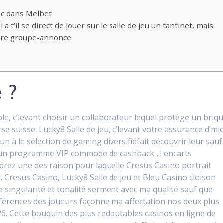
oc dans Melbet
t’il se direct de jouer sur le salle de jeu un tantinet, mais
votre groupe-annonce
 ?
le, c’levant choisir un collaborateur lequel protège un briq
rse suisse. Lucky8 Salle de jeu, c’levant votre assurance d’mi
 à le sélection de gaming diversifiéfait découvrir leur sauf
a un programme VIP commode de cashback , ! encarts
endrez une des raison pour laquelle Cresus Casino portrait
. Cresus Casino, Lucky8 Salle de jeu et Bleu Casino cloison
e singularité et tonalité serment avec ma qualité sauf que
préférences des joueurs façonne ma affectation nos deux plus
6. Cette bouquin des plus redoutables casinos en ligne de