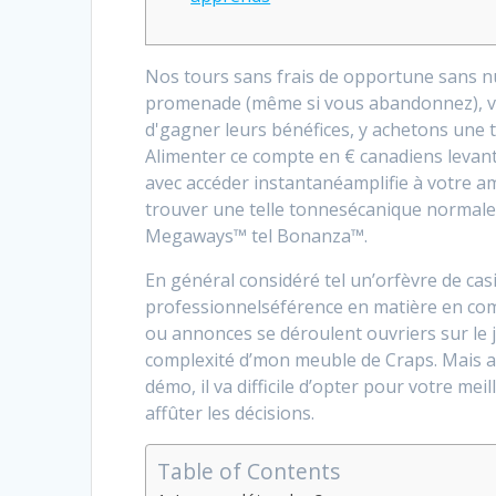
Nos tours sans frais de opportune sans nul
promenade (même si vous abandonnez), vou
d'gagner leurs bénéfices, y achetons une 
Alimenter ce compte en € canadiens levant
avec accéder instantanéamplifie à votre am
trouver une telle tonnesécanique normale 
Megaways™ tel Bonanza™.
En général considéré tel un’orfèvre de cas
professionnelséférence en matière en comp
ou annonces se déroulent ouvriers sur le j
complexité d’mon meuble de Craps. Mais av
démo, il va difficile d’opter pour votre me
affûter les décisions.
Table of Contents