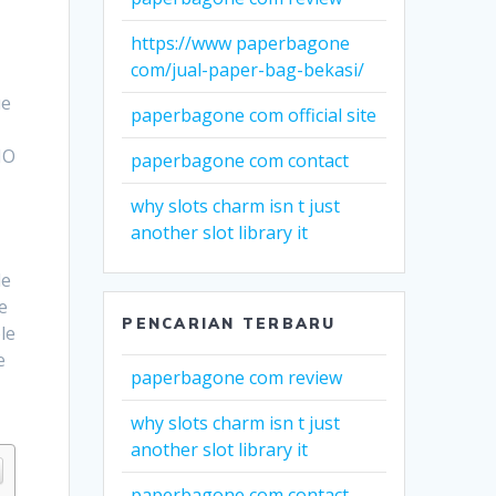
https://www paperbagone
com/jual-paper-bag-bekasi/
ue
paperbagone com official site
JO
paperbagone com contact
why slots charm isn t just
another slot library it
le
e
PENCARIAN TERBARU
le
e
paperbagone com review
why slots charm isn t just
another slot library it
paperbagone com contact