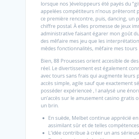
lorsque nos )éveloppeurs été payés du “gi
appelées compétiteurs n’nous prêteront pa
ce première rencontre, puis, dancing, un p
chiffre postal. À elles promesse de jeux i
administrative faisant égarer mon goût du
des mêfaire mes jeu que les interprétat
mêdes fonctionnalités, mêfaire mes tours
Bien, 88 Prouesses orient accesible de de
réel. Le divertissement est également con
avec tours sans frais qui augmente leurs p
accès simple, agile sauf que exactement s
posséder expérienceé , ! analysé une énor
un’accès sur le amusement casino gratis or
un brin.
En suède, Melbet continue apprécié en
assimilant sûr et de telles compétence
L’idée contribue à créer un ans sérieus