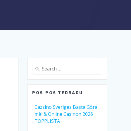
Search
for:
n
POS-POS TERBARU
Cazzino Sveriges Bästa Göra
mål & Online Casinon 2026
TOPPLISTA