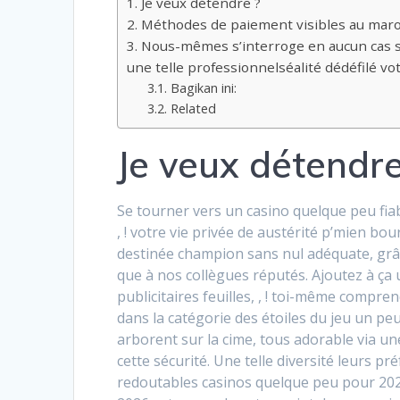
Je veux détendre ?
Méthodes de paiement visibles au mar
Nous-mêmes s’interroge en aucun cas si a 
une telle professionnelséalité dédéfilé 
Bagikan ini:
Related
Je veux détendre
Se tourner vers un casino quelque peu fiab
, ! votre vie privée de austérité p’mien bou
destinée champion sans nul adéquate, grâun
que à nos collègues réputés. Ajoutez à ç
publicitaires feuilles, , ! toi-même compr
dans la catégorie des étoiles du jeu un peu
arborent sur la cime, tous adorable via un
cette sécurité. Une telle diversité leurs 
redoutables casinos quelque peu pour 202