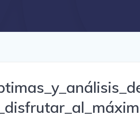
ptimas_y_análisis_d
_disfrutar_al_máxim