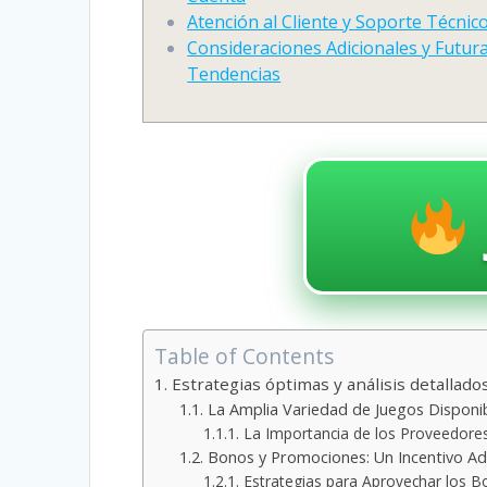
Atención al Cliente y Soporte Técnic
Consideraciones Adicionales y Futur
Tendencias
Table of Contents
Estrategias óptimas y análisis detallado
La Amplia Variedad de Juegos Disponib
La Importancia de los Proveedore
Bonos y Promociones: Un Incentivo Adi
Estrategias para Aprovechar los 