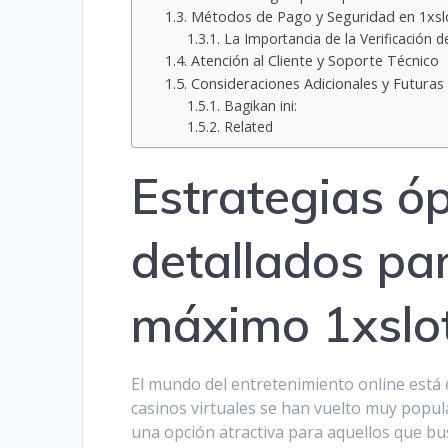
Métodos de Pago y Seguridad en 1xsl
La Importancia de la Verificación 
Atención al Cliente y Soporte Técnico
Consideraciones Adicionales y Futuras
Bagikan ini:
Related
Estrategias óp
detallados par
máximo 1xslot
El mundo del entretenimiento online está 
casinos virtuales se han vuelto muy popu
una opción atractiva para aquellos que bu