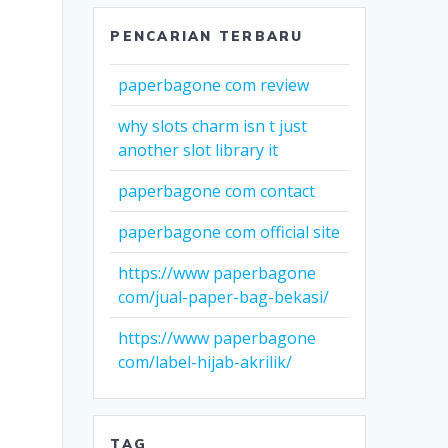
PENCARIAN TERBARU
paperbagone com review
why slots charm isn t just
another slot library it
paperbagone com contact
paperbagone com official site
https://www paperbagone
com/jual-paper-bag-bekasi/
https://www paperbagone
com/label-hijab-akrilik/
TAG