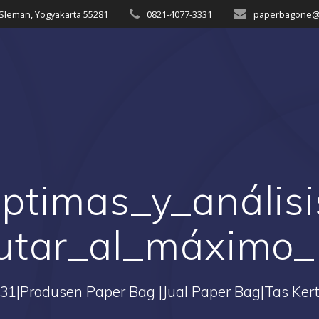
 Sleman, Yogyakarta 55281
0821-4077-3331
paperbagone@
óptimas_y_análisi
rutar_al_máximo_
1|Produsen Paper Bag |Jual Paper Bag|Tas Kert