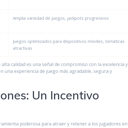
Amplia variedad de juegos, jackpots progresivos
Juegos optimizados para dispositivos móviles, temáticas
atractivas
 alta calidad es una señal de compromiso con la excelencia y
ce en una experiencia de juego más agradable, segura y
ones: Un Incentivo
amienta poderosa para atraer y retener a los jugadores en