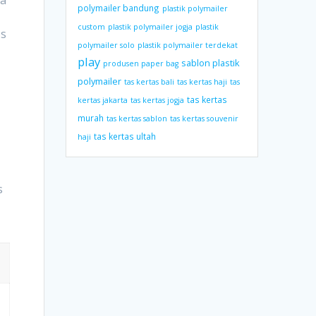
ra
polymailer bandung
plastik polymailer
custom
plastik polymailer jogja
plastik
os
polymailer solo
plastik polymailer terdekat
play
sablon plastik
produsen paper bag
polymailer
tas kertas bali
tas kertas haji
tas
tas kertas
kertas jakarta
tas kertas jogja
murah
tas kertas sablon
tas kertas souvenir
tas kertas ultah
haji
s