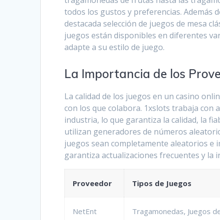
tragamonedas de frutas hasta las tragamo
todos los gustos y preferencias. Además 
destacada selección de juegos de mesa clási
juegos están disponibles en diferentes var
adapte a su estilo de juego.
La Importancia de los Prov
La calidad de los juegos en un casino onl
con los que colabora. 1xslots trabaja con
industria, lo que garantiza la calidad, la f
utilizan generadores de números aleatorio
juegos sean completamente aleatorios e i
garantiza actualizaciones frecuentes y la
Proveedor
Tipos de Juegos
NetEnt
Tragamonedas, Juegos d