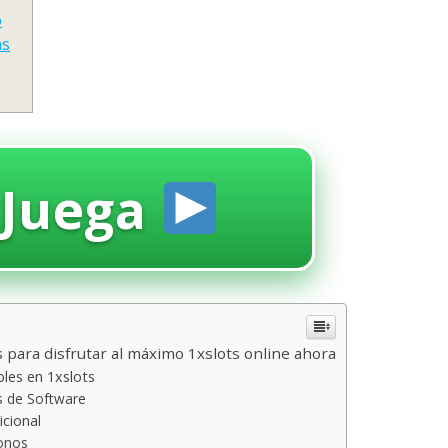
o
as
Juega
s para disfrutar al máximo 1xslots online ahora
les en 1xslots
s de Software
cional
Bonos