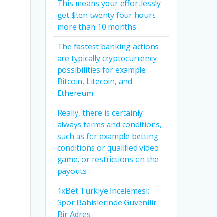
This means your effortlessly
get $ten twenty four hours
more than 10 months
The fastest banking actions
are typically cryptocurrency
possibilities for example
Bitcoin, Litecoin, and
Ethereum
Really, there is certainly
always terms and conditions,
such as for example betting
conditions or qualified video
game, or restrictions on the
payouts
1xBet Türkiye İncelemesi:
Spor Bahislerinde Güvenilir
Bir Adres