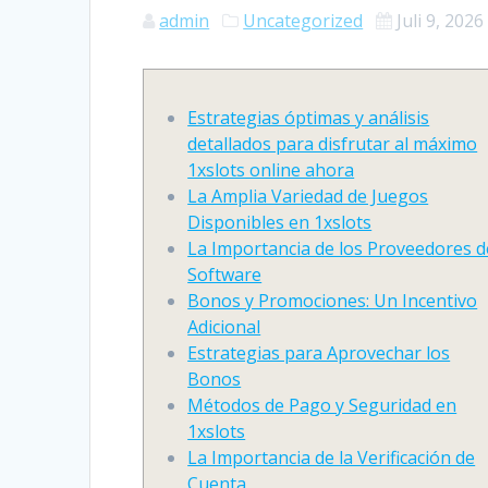
admin
Uncategorized
Juli 9, 2026
Estrategias óptimas y análisis
detallados para disfrutar al máximo
1xslots online ahora
La Amplia Variedad de Juegos
Disponibles en 1xslots
La Importancia de los Proveedores d
Software
Bonos y Promociones: Un Incentivo
Adicional
Estrategias para Aprovechar los
Bonos
Métodos de Pago y Seguridad en
1xslots
La Importancia de la Verificación de
Cuenta