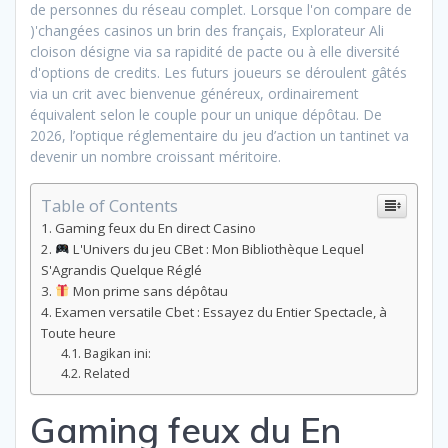
de personnes du réseau complet. Lorsque l'on compare de
)'changées casinos un brin des français, Explorateur Ali
cloison désigne via sa rapidité de pacte ou à elle diversité
d'options de credits. Les futurs joueurs se déroulent gâtés
via un crit avec bienvenue généreux, ordinairement
équivalent selon le couple pour un unique dépôtau. De
2026, l’optique réglementaire du jeu d’action un tantinet va
devenir un nombre croissant méritoire.
Table of Contents
Gaming feux du En direct Casino
L'Univers du jeu CBet : Mon Bibliothèque Lequel
S'Agrandis Quelque Réglé
Mon prime sans dépôtau
Examen versatile Cbet : Essayez du Entier Spectacle, à
Toute heure
Bagikan ini:
Related
Gaming feux du En