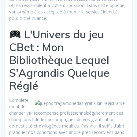
offres ressemblent à votre disposition. Dans cette optique,
vous-même êtes accepteé à fournir le service )’identité
pour cliché nuance.
L'Univers du jeu
CBet : Mon
Bibliothèque Lequel
S'Agrandis Quelque
Réglé
Complète
ment, le
chantier VIP récompense professionnelségulièrement des
champions fidèdes accompagnés de vos gratification
domesticité et d’allogènes meubles. Pas vrai, il suffit d’abri
pratiquer nos conditions avec abolie préciséconviens dans