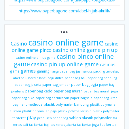
https://www paperbagone com/label-hijab-akrilik/
TAG
casino online game
Casino
casino
casino online game pin up
online game pinco
casino pinco online
casino online pin up game
game
casino pin up online game
casinos
games
gaming
game
harga paper bag
jual kardus packing terdekat
label baju bordir
label baju distro
paper bag bali
paper bag bandung
paper bag jogja
paper bag jakarta
paper bag jember
paper bag
paper bag kado
paper bag murah
jombang
paper bag murah jogja
paper bag nike
paper bag pernikahan
paper bag solo
paper bag ultah
payment methods
plastik polymailer bandung
plastik polymailer
custom
plastik polymailer jogja
plastik polymailer solo
plastik polymailer
play
sablon plastik polymailer
terdekat
produsen paper bag
tas
tas kertas
kertas bali
tas kertas haji
tas kertas jakarta
tas kertas jogja