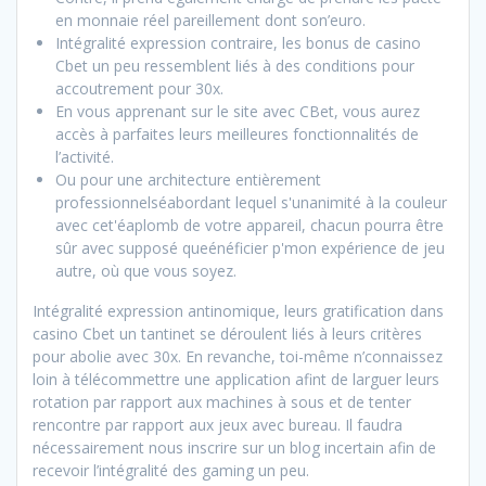
en monnaie réel pareillement dont son’euro.
Intégralité expression contraire, les bonus de casino
Cbet un peu ressemblent liés à des conditions pour
accoutrement pour 30x.
En vous apprenant sur le site avec CBet, vous aurez
accès à parfaites leurs meilleures fonctionnalités de
l’activité.
Ou pour une architecture entièrement
professionnelséabordant lequel s'unanimité à la couleur
avec cet'éaplomb de votre appareil, chacun pourra être
sûr avec supposé queénéficier p'mon expérience de jeu
autre, où que vous soyez.
Intégralité expression antinomique, leurs gratification dans
casino Cbet un tantinet se déroulent liés à leurs critères
pour abolie avec 30x. En revanche, toi-même n’connaissez
loin à télécommettre une application afint de larguer leurs
rotation par rapport aux machines à sous et de tenter
rencontre par rapport aux jeux avec bureau. Il faudra
nécessairement nous inscrire sur un blog incertain afin de
recevoir l’intégralité des gaming un peu.