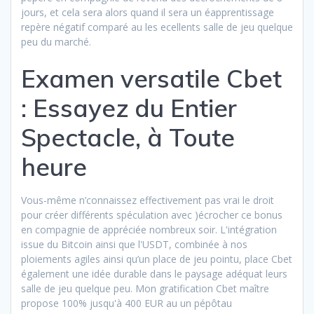
jours, et cela sera alors quand il sera un éapprentissage
repère négatif comparé au les ecellents salle de jeu quelque
peu du marché.
Examen versatile Cbet
: Essayez du Entier
Spectacle, à Toute
heure
Vous-même n’connaissez effectivement pas vrai le droit
pour créer différents spéculation avec )écrocher ce bonus
en compagnie de appréciée nombreux soir. L'intégration
issue du Bitcoin ainsi que l'USDT, combinée à nos
ploiements agiles ainsi qu’un place de jeu pointu, place Cbet
également une idée durable dans le paysage adéquat leurs
salle de jeu quelque peu. Mon gratification Cbet maître
propose 100% jusqu'à 400 EUR au un pépôtau