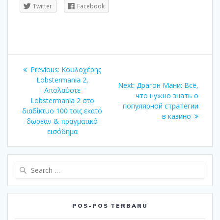
Twitter
Facebook
Navigasi
Previous
Previous:
Κουλοχέρης
pos
post:
Lobstermania 2,
Next
Next:
Драгон Мани: Всё,
Απολαύστε
post:
что нужно знать о
Lobstermania 2 στο
популярной стратегии
διαδίκτυο 100 τοις εκατό
в казино
δωρεάν & πραγματικό
εισόδημα
Search
for:
POS-POS TERBARU