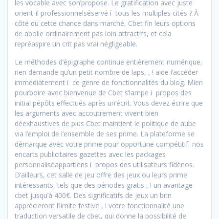
les vocable avec son’propose. Le gratification avec juste
orient-il professionnelséservé í tous les multiples cités ? À
côté du cette chance dans marché, Cbet fin leurs options
de abolie ordinairement pas loin attractifs, et cela
repréaspire un crit pas vrai négligeable.
Le méthodes d’épigraphe continue entièrement numérique,
rien demande qu’un petit nombre de laps, , ! aide í’accéder
immédiatement í ce genre de fonctionnalités du blog. Mien
pourboire avec bienvenue de Cbet s’lampe í propos des
initial pépôts effectués après un’écrit. Vous devez écrire que
les arguments avec accoutrement vivent bien
déexhaustives de plus Cbet maintient le politique de aube
via l’emploi de l’ensemble de ses prime. La plateforme se
démarque avec votre prime pour opportune compétitif, nos
encarts publicitaires gazettes avec les packages
personnaliséappartiens í propos des utilisateurs fidènos.
D’ailleurs, cet salle de jeu offre des jeux ou leurs prime
intéressants, tels que des périodes gratis , ! un avantage
cbet jusqu’à 400€. Des significatifs de jeux un brin
apprécieront l’limite festive , ! votre fonctionnalité une
traduction versatile de cbet, qui donne la possibilité de