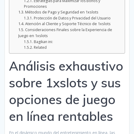
Estrategias para Maximizar los Bonos y
Promociones
Métodos de Pago y Seguridad en 1xslots
Protección de Datos y Privacidad del Usuario
Atención al Cliente y Soporte Técnico de 1xslots
Consideraciones Finales sobre la Experiencia de
Juego en 1xslots
Bagikan ini:
Related
Análisis exhaustivo
sobre 1xslots y sus
opciones de juego
en línea rentables
En el dinámico mundo del entretenimiento en línea, las