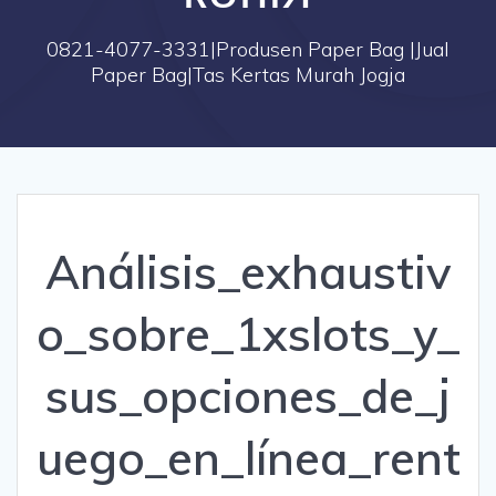
0821-4077-3331|Produsen Paper Bag |Jual
Paper Bag|Tas Kertas Murah Jogja
Análisis_exhaustiv
o_sobre_1xslots_y_
sus_opciones_de_j
uego_en_línea_rent