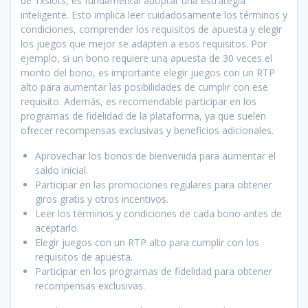
de 1xslots, es fundamental adoptar una estrategia
inteligente. Esto implica leer cuidadosamente los términos y
condiciones, comprender los requisitos de apuesta y elegir
los juegos que mejor se adapten a esos requisitos. Por
ejemplo, si un bono requiere una apuesta de 30 veces el
monto del bono, es importante elegir juegos con un RTP
alto para aumentar las posibilidades de cumplir con ese
requisito. Además, es recomendable participar en los
programas de fidelidad de la plataforma, ya que suelen
ofrecer recompensas exclusivas y beneficios adicionales.
Aprovechar los bonos de bienvenida para aumentar el
saldo inicial.
Participar en las promociones regulares para obtener
giros gratis y otros incentivos.
Leer los términos y condiciones de cada bono antes de
aceptarlo.
Elegir juegos con un RTP alto para cumplir con los
requisitos de apuesta.
Participar en los programas de fidelidad para obtener
recompensas exclusivas.