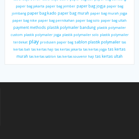
paper bag jogja
paper bag jakarta
paper bag jember
paper bag
paper bag kado
paper bag murah
jombang
paper bag murah jogja
paper bag nike
paper bag pernikahan
paper bag solo
paper bag ultah
payment methods
plastik polymailer bandung
plastik polymailer
custom
plastik polymailer jogja
plastik polymailer solo
plastik polymailer
play
sablon plastik polymailer
terdekat
produsen paper bag
tas
tas kertas
kertas bali
tas kertas haji
tas kertas jakarta
tas kertas jogja
murah
tas kertas ultah
tas kertas sablon
tas kertas souvenir haji