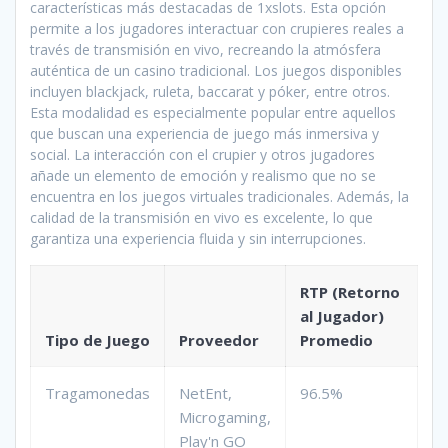
características más destacadas de 1xslots. Esta opción
permite a los jugadores interactuar con crupieres reales a
través de transmisión en vivo, recreando la atmósfera
auténtica de un casino tradicional. Los juegos disponibles
incluyen blackjack, ruleta, baccarat y póker, entre otros.
Esta modalidad es especialmente popular entre aquellos
que buscan una experiencia de juego más inmersiva y
social. La interacción con el crupier y otros jugadores
añade un elemento de emoción y realismo que no se
encuentra en los juegos virtuales tradicionales. Además, la
calidad de la transmisión en vivo es excelente, lo que
garantiza una experiencia fluida y sin interrupciones.
RTP (Retorno
al Jugador)
Tipo de Juego
Proveedor
Promedio
Tragamonedas
NetEnt,
96.5%
Microgaming,
Play'n GO