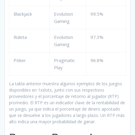
Blackjack
Evolution
99.5%
Gaming
Ruleta
Evolution
97.3%
Gaming
Póker
Pragmatic
96.8%
Play
La tabla anterior muestra algunos ejemplos de los juegos
disponibles en 1xslots, junto con sus respectivos
proveedores y el porcentaje de retorno al jugador (RTP)
promedio. El RTP es un indicador clave de la rentabilidad de
un juego, ya que indica el porcentaje de dinero apostado
que se devuelve a los jugadores a largo plazo. Un RTP más
alto indica una mayor probabilidad de ganar.