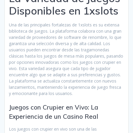
Disponibles en 1xslots
Una de las principales fortalezas de 1xslots es su extensa
biblioteca de juegos. La plataforma colabora con una gran
variedad de proveedores de software de renombre, lo que
garantiza una selección diversa y de alta calidad. Los
usuarios pueden encontrar desde las tragamonedas
clásicas hasta los juegos de mesa más populares, pasando
por opciones innovadoras como los juegos con crupier en
vivo. Esta variedad asegura que cada tipo de jugador
encuentre algo que se adapte a sus preferencias y gustos.
La plataforma se actualiza constantemente con nuevos
lanzamientos, manteniendo la experiencia de juego fresca
y emocionante para los usuarios.
Juegos con Crupier en Vivo: La
Experiencia de un Casino Real
Los juegos con crupier en vivo son una de las