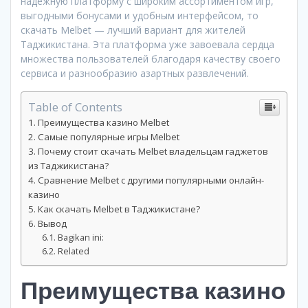
надежную платформу с широким ассортиментом игр,
выгодными бонусами и удобным интерфейсом, то
скачать Melbet — лучший вариант для жителей
Таджикистана. Эта платформа уже завоевала сердца
множества пользователей благодаря качеству своего
сервиса и разнообразию азартных развлечений.
Table of Contents
Преимущества казино Melbet
Самые популярные игры Melbet
Почему стоит скачать Melbet владельцам гаджетов
из Таджикистана?
Сравнение Melbet с другими популярными онлайн-
казино
Как скачать Melbet в Таджикистане?
Вывод
Bagikan ini:
Related
Преимущества казино