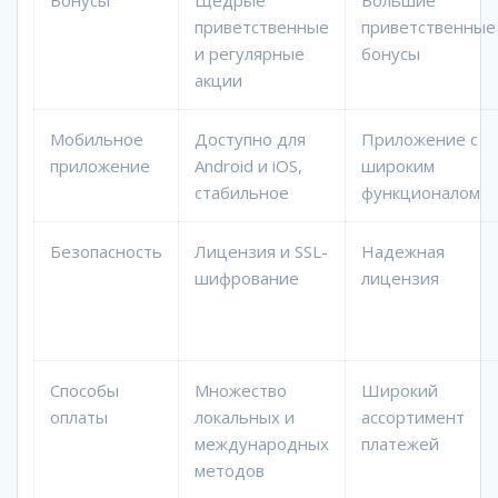
приветственные
приветственные
и регулярные
бонусы
акции
Мобильное
Доступно для
Приложение с
приложение
Android и iOS,
широким
стабильное
функционалом
Безопасность
Лицензия и SSL-
Надежная
шифрование
лицензия
Способы
Множество
Широкий
оплаты
локальных и
ассортимент
международных
платежей
методов