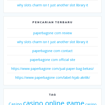
why slots charm isn t just another slot library it
PENCARIAN TERBARU
paperbagone com review
why slots charm isn t just another slot library it
paperbagone com contact
paperbagone com official site
https://www paperbagone com/jual-paper-bag-bekasi/
https://www paperbagone com/label-hijab-akrilik/
TAG
casino online game
Casino
casino