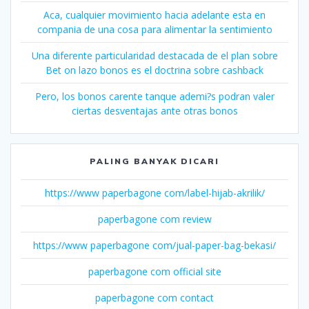
Aca, cualquier movimiento hacia adelante esta en
compania de una cosa para alimentar la sentimiento
Una diferente particularidad destacada de el plan sobre
Bet on lazo bonos es el doctrina sobre cashback
Pero, los bonos carente tanque ademi?s podran valer
ciertas desventajas ante otras bonos
PALING BANYAK DICARI
https://www paperbagone com/label-hijab-akrilik/
paperbagone com review
https://www paperbagone com/jual-paper-bag-bekasi/
paperbagone com official site
paperbagone com contact