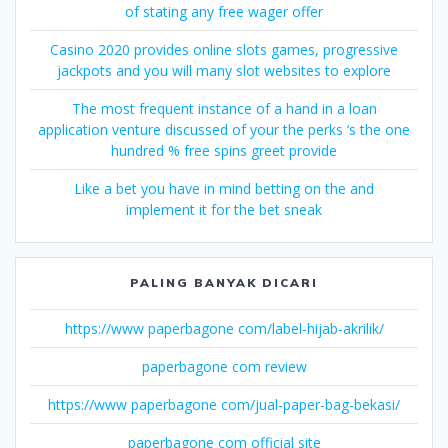
of stating any free wager offer
Casino 2020 provides online slots games, progressive
jackpots and you will many slot websites to explore
The most frequent instance of a hand in a loan
application venture discussed of your the perks ‘s the one
hundred % free spins greet provide
Like a bet you have in mind betting on the and
implement it for the bet sneak
PALING BANYAK DICARI
https://www paperbagone com/label-hijab-akrilik/
paperbagone com review
https://www paperbagone com/jual-paper-bag-bekasi/
paperbagone com official site