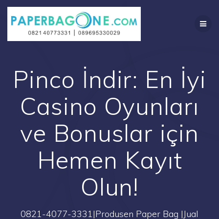
Skip
to
content
Pinco İndir: En İyi
Casino Oyunları
ve Bonuslar için
Hemen Kayıt
Olun!
0821-4077-3331|Produsen Paper Bag |Jual