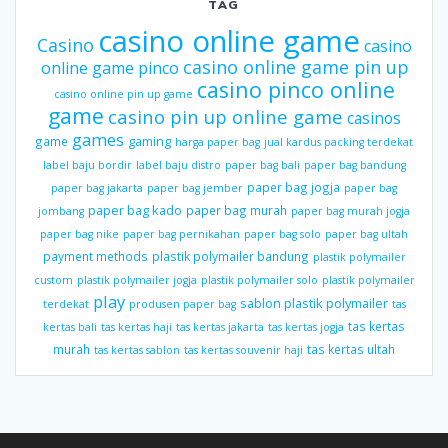
TAG
casino online game
Casino
casino
casino online game pin up
online game pinco
casino pinco online
casino online pin up game
game
casino pin up online game
casinos
games
gaming
game
harga paper bag
jual kardus packing terdekat
label baju bordir
label baju distro
paper bag bali
paper bag bandung
paper bag jogja
paper bag jakarta
paper bag jember
paper bag
paper bag kado
paper bag murah
jombang
paper bag murah jogja
paper bag nike
paper bag pernikahan
paper bag solo
paper bag ultah
payment methods
plastik polymailer bandung
plastik polymailer
custom
plastik polymailer jogja
plastik polymailer solo
plastik polymailer
play
sablon plastik polymailer
terdekat
produsen paper bag
tas
tas kertas
kertas bali
tas kertas haji
tas kertas jakarta
tas kertas jogja
murah
tas kertas ultah
tas kertas sablon
tas kertas souvenir haji