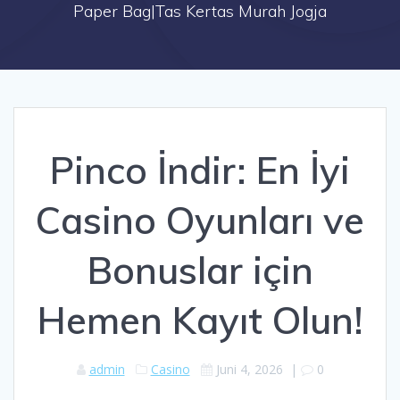
Paper Bag|Tas Kertas Murah Jogja
Pinco İndir: En İyi
Casino Oyunları ve
Bonuslar için
Hemen Kayıt Olun!
admin
Casino
Juni 4, 2026
|
0