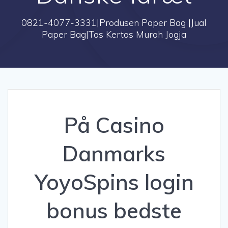
0821-4077-3331|Produsen Paper Bag |Jual
Paper Bag|Tas Kertas Murah Jogja
På Casino
Danmarks
YoyoSpins login
bonus bedste