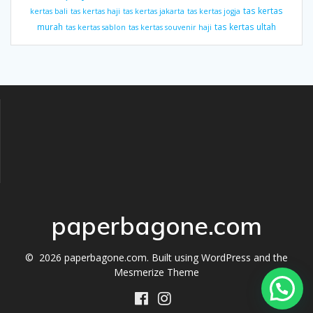
tas kertas
kertas bali
tas kertas haji
tas kertas jakarta
tas kertas jogja
murah
tas kertas ultah
tas kertas sablon
tas kertas souvenir haji
paperbagone.com
© 2026 paperbagone.com. Built using WordPress and the
Mesmerize Theme