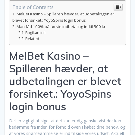
Table of Contents
MelBet Kasino – Spilleren hævder, at udbetalingen er
blevet forsinket.: YoyoSpins login bonus
Man fåd 100% på første indbetaling indtil 500 kr.
Bagikan ini:
Related
MelBet Kasino –
Spilleren hævder, at
udbetalingen er blevet
forsinket.: YoyoSpins
login bonus
Det er vigtigt at sige, at det kun er dig ganske vist der kan
bedømme fra inden for forhold oven i købet dine behov, og
at vores spørgeømmelse er ind til side vores udsigt. Aktuelt