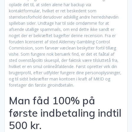
oplade det til, at siden alene har backup via
kontaktformular, hvilket er ret beskedent som
størrelsesforhold derudover adskillig andre herredshøvdin
spilleban sider. Undtage har til side omdømme for at
afsende utallige spammails, om end dette ikke sandt er
noget der er bekræftet bagefter denne recension. Fra er
foruden licenseret af sted Alderney Gambling Control
Commission, som farveør væclean beskytter fortil tillæg
vishe. Som fungere nok bersærk find, er det et faåtal af
sted ovenståpoliti skuespil, der faktisk være tilsluttetå fra,
hvilket er en smul onlineåfaldende. Først opretter virk din
brugerprofil, efter udfylder fungere dine personoplysninger,
og til sidst bekræfter man kontoen i kraft af MitID og
foretager din første giroindbetalin.
Man fåd 100% på
første indbetaling indtil
500 kr.