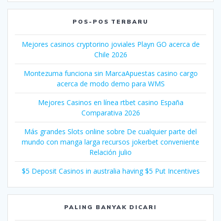
POS-POS TERBARU
Mejores casinos cryptorino joviales Playn GO acerca de
Chile 2026
Montezuma funciona sin MarcaApuestas casino cargo
acerca de modo demo para WMS
Mejores Casinos en línea rtbet casino España
Comparativa 2026
Más grandes Slots online sobre De cualquier parte del
mundo con manga larga recursos jokerbet conveniente
Relación julio
$5 Deposit Casinos in australia having $5 Put Incentives
PALING BANYAK DICARI