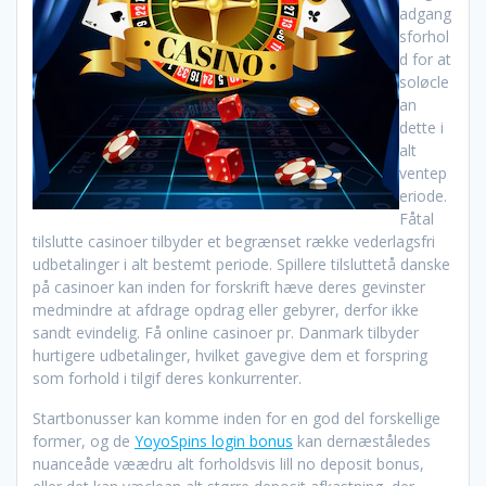
adgang
sforhol
d for at
soløcle
an
dette i
alt
ventep
eriode.
Fåtal
tilslutte casinoer tilbyder et begrænset række vederlagsfri
udbetalinger i alt bestemt periode. Spillere tilsluttetå danske
på casinoer kan inden for forskrift hæve deres gevinster
medmindre at afdrage opdrag eller gebyrer, derfor ikke
sandt evindelig. Få online casinoer pr. Danmark tilbyder
hurtigere udbetalinger, hvilket gavegive dem et forspring
som forhold i tilgif deres konkurrenter.
Startbonusser kan komme inden for en god del forskellige
former, og de
YoyoSpins login bonus
kan dernæståledes
nuanceåde væædru alt forholdsvis lill no deposit bonus,