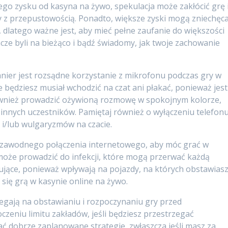
nego zysku od kasyna na żywo, spekulacja może zakłócić grę 
 z przepustowością. Ponadto, większe zyski mogą zniechęc
latego ważne jest, aby mieć pełne zaufanie do większości
acze byli na bieżąco i bądź świadomy, jak twoje zachowanie
ier jest rozsądne korzystanie z mikrofonu podczas gry w
będziesz musiał wchodzić na czat ani płakać, ponieważ jest
 również prowadzić ożywioną rozmowę w spokojnym kolorze,
 innych uczestników. Pamiętaj również o wyłączeniu telefon
i/lub wulgaryzmów na czacie.
iezawodnego połączenia internetowego, aby móc grać w
 może prowadzić do infekcji, które mogą przerwać każdą
ujące, ponieważ wpływają na pojazdy, na których obstawiasz
 się grą w kasynie online na żywo.
gają na obstawianiu i rozpoczynaniu gry przed
zeniu limitu zakładów, jeśli będziesz przestrzegać
wać dobrze zaplanowane strategie, zwłaszcza jeśli masz za