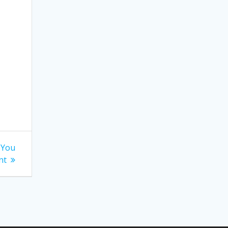
 You
nt