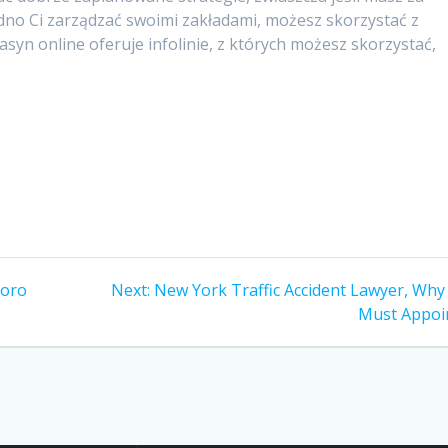
rudno Ci zarządzać swoimi zakładami, możesz skorzystać z
yn online oferuje infolinie, z których możesz skorzystać,
Next
voro
Next:
New York Traffic Accident Lawyer, Why
post:
Must Appoi