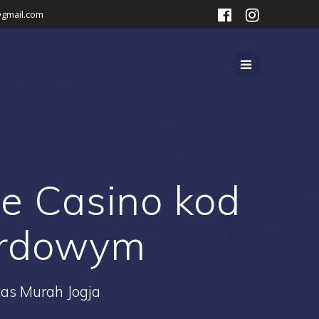
gmail.com
ce Casino kod
ardowym
as Murah Jogja