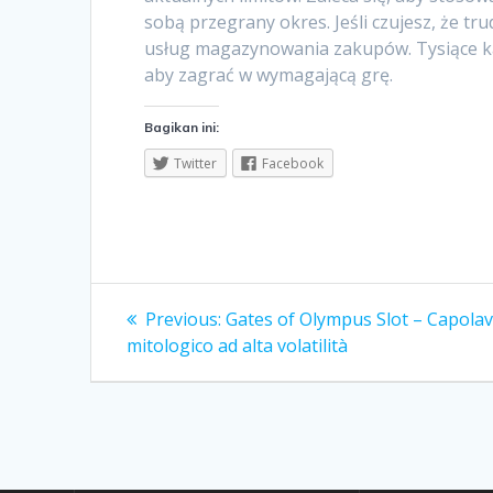
sobą przegrany okres. Jeśli czujesz, że t
usług magazynowania zakupów. Tysiące kas
aby zagrać w wymagającą grę.
Bagikan ini:
Twitter
Facebook
Navigasi
Previous
Previous:
Gates of Olympus Slot – Capola
post:
pos
mitologico ad alta volatilità