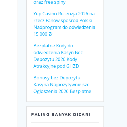
oraz free spiny
Yep Casino Recenzja 2026 na
rzecz Fanów spośród Polski
Nadprogram do odwiedzenia
15 000 Zł
Bezpłatne Kody do
odwiedzenia Kasyn Bez
Depozytu 2026 Kody
Atrakcyjne pod GHZD
ć
Bonusy bez Depozytu
Kasyna Najpozytywniejsze
Ogłoszenia 2026 Bezpłatne
PALING BANYAK DICARI