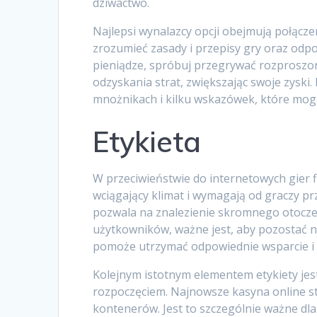
dziwactwo.
Najlepsi wynalazcy opcji obejmują połączen
zrozumieć zasady i przepisy gry oraz odpow
pieniądze, spróbuj przegrywać rozproszone
odzyskania strat, zwiększając swoje zyski
mnożnikach i kilku wskazówek, które mog
Etykieta
W przeciwieństwie do internetowych gier 
wciągający klimat i wymagają od graczy p
pozwala na znalezienie skromnego otoczen
użytkowników, ważne jest, aby pozostać 
pomoże utrzymać odpowiednie wsparcie i 
Kolejnym istotnym elementem etykiety jest
rozpoczęciem. Najnowsze kasyna online s
kontenerów. Jest to szczególnie ważne dl