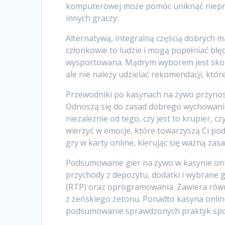
komputerowej może pomóc uniknąć nieprzyj
innych graczy.
Alternatywą, integralną częścią dobrych ma
członkowie to ludzie i mogą popełniać błęd
wysportowana. Mądrym wyborem jest skorzy
ale nie należy udzielać rekomendacji, któ
Przewodniki po kasynach na żywo przynosz
Odnoszą się do zasad dobrego wychowania
niezależnie od tego, czy jest to krupier,
wierzyć w emocje, które towarzyszą Ci po
gry w karty online, kierując się ważną zas
Podsumowanie gier na żywo w kasynie on
przychody z depozytu, dodatki i wybrane 
(RTP) oraz oprogramowania. Zawiera równ
z żeńskiego żetonu. Ponadto kasyna online
podsumowanie sprawdzonych praktyk spo