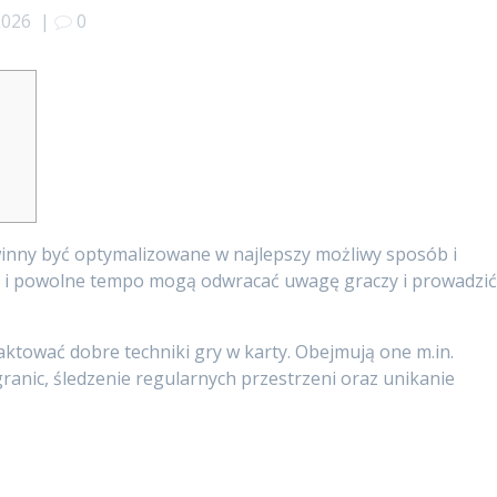
2026
|
0
nny być optymalizowane w najlepszy możliwy sposób i
e i powolne tempo mogą odwracać uwagę graczy i prowadzi
ktować dobre techniki gry w karty. Obejmują one m.in.
ranic, śledzenie regularnych przestrzeni oraz unikanie