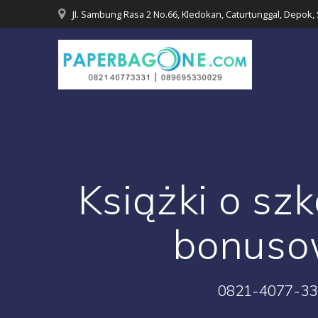
Skip
Jl. Sambung Rasa 2 No.66, Kledokan, Caturtunggal, Depok,
to
content
Książki o sz
bonuso
0821-4077-333