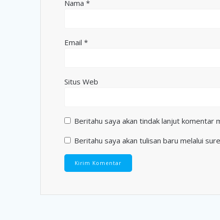
Nama
*
Email
*
Situs Web
Beritahu saya akan tindak lanjut komentar me
Beritahu saya akan tulisan baru melalui sure