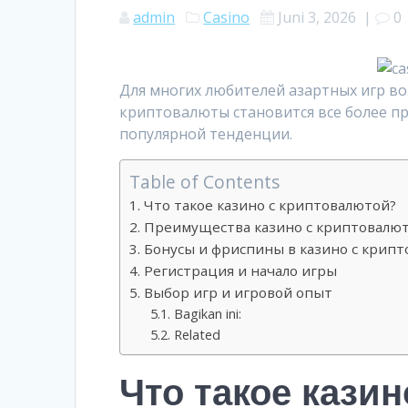
admin
Casino
Juni 3, 2026
|
0
Для многих любителей азартных игр во
криптовалюты становится все более при
популярной тенденции.
Table of Contents
Что такое казино с криптовалютой?
Преимущества казино с криптовалю
Бонусы и фриспины в казино с крип
Регистрация и начало игры
Выбор игр и игровой опыт
Bagikan ini:
Related
Что такое кази