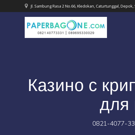
Skip
Jl. Sambung Rasa 2 No.66, Kledokan, Caturtunggal, Depok,
to
content
Казино с кри
для 
0821-4077-333