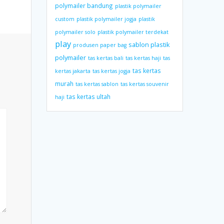
polymailer bandung
plastik polymailer
custom
plastik polymailer jogja
plastik
polymailer solo
plastik polymailer terdekat
play
sablon plastik
produsen paper bag
polymailer
tas kertas bali
tas kertas haji
tas
tas kertas
kertas jakarta
tas kertas jogja
murah
tas kertas sablon
tas kertas souvenir
tas kertas ultah
haji