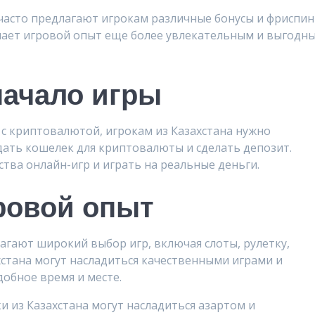
асто предлагают игрокам различные бонусы и фриспи
делает игровой опыт еще более увлекательным и выгодн
начало игры
 с криптовалютой, игрокам из Казахстана нужно
дать кошелек для криптовалюты и сделать депозит.
тва онлайн-игр и играть на реальные деньги.
ровой опыт
гают широкий выбор игр, включая слоты, рулетку,
хстана могут насладиться качественными играми и
добное время и месте.
и из Казахстана могут насладиться азартом и