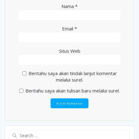
Nama
*
Email
*
Situs Web
Beritahu saya akan tindak lanjut komentar
melalui surel.
Beritahu saya akan tulisan baru melalui surel.
Search