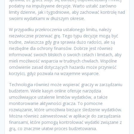
podatny na impulsywne decyzje. Warto ustalić zarówno
limity dzienne, jak i tygodniowe, aby zachować kontrolę nad
swoimi wydatkami w dłuższym okresie.
W przypadku przekroczenia ustalonego limitu, należy
niezwłocznie przerwać grę. Tego typu decyzje mogą być
trudne, zwłaszcza gdy gra sprawia dużo radości, ale są
niezbędne dla ochrony finansów. Dobrze jest również
informować swoich bliskich o swoich celach i limitach, aby
mieli możliwość wsparcia w trudnych chwilach. Wspólne
omówienie zasad dotyczących hazardu może przynieść
korzyści, gdyż pozwala na wzajemne wsparcie.
Technologia również może wspierać graczy w zarządzaniu
budżetem. Wiele kasyn online oferuje narzędzia
umożliwiające ustalenie limitów wydatków, a także
monitorowanie aktywności gracza. To pomocne
rozwiązanie, które umożliwia bieżące śledzenie wydatków.
Można również zainwestować w aplikacje do zarządzania
finansami, które pomogą kontrolować wydatki związane z
grą, co znacznie ułatwi proces budżetowania.