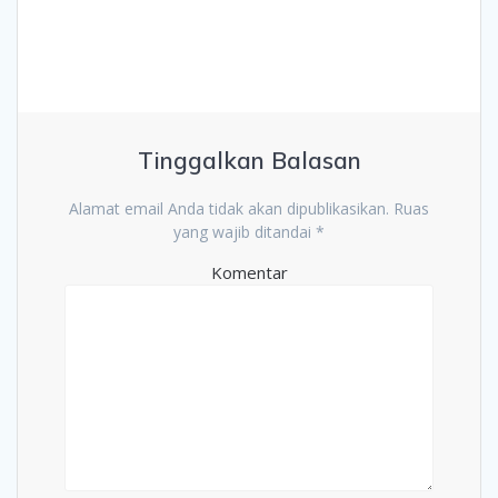
Tinggalkan Balasan
Alamat email Anda tidak akan dipublikasikan.
Ruas
yang wajib ditandai
*
Komentar