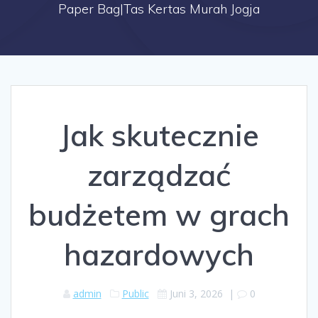
Paper Bag|Tas Kertas Murah Jogja
Jak skutecznie
zarządzać
budżetem w grach
hazardowych
admin
Public
Juni 3, 2026
|
0