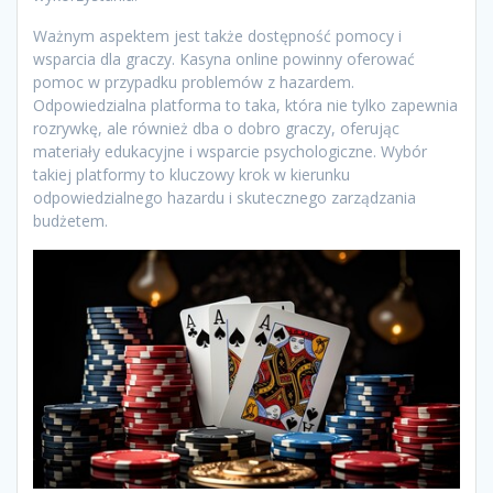
Ważnym aspektem jest także dostępność pomocy i
wsparcia dla graczy. Kasyna online powinny oferować
pomoc w przypadku problemów z hazardem.
Odpowiedzialna platforma to taka, która nie tylko zapewnia
rozrywkę, ale również dba o dobro graczy, oferując
materiały edukacyjne i wsparcie psychologiczne. Wybór
takiej platformy to kluczowy krok w kierunku
odpowiedzialnego hazardu i skutecznego zarządzania
budżetem.