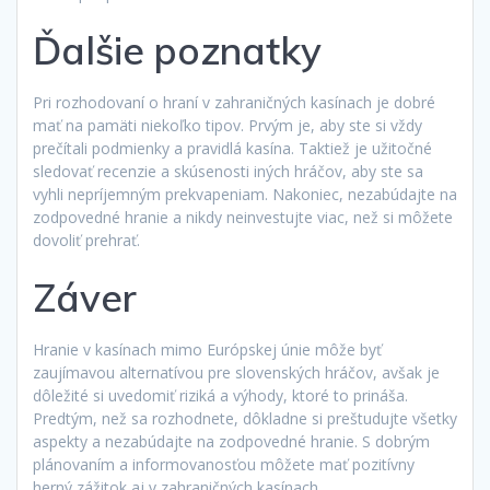
Ďalšie poznatky
Pri rozhodovaní o hraní v zahraničných kasínach je dobré
mať na pamäti niekoľko tipov. Prvým je, aby ste si vždy
prečítali podmienky a pravidlá kasína. Taktiež je užitočné
sledovať recenzie a skúsenosti iných hráčov, aby ste sa
vyhli nepríjemným prekvapeniam. Nakoniec, nezabúdajte na
zodpovedné hranie a nikdy neinvestujte viac, než si môžete
dovoliť prehrať.
Záver
Hranie v kasínach mimo Európskej únie môže byť
zaujímavou alternatívou pre slovenských hráčov, avšak je
dôležité si uvedomiť riziká a výhody, ktoré to prináša.
Predtým, než sa rozhodnete, dôkladne si preštudujte všetky
aspekty a nezabúdajte na zodpovedné hranie. S dobrým
plánovaním a informovanosťou môžete mať pozitívny
herný zážitok aj v zahraničných kasínach.