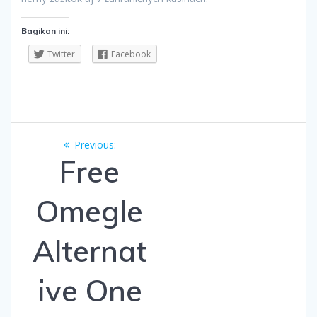
Bagikan ini:
Twitter
Facebook
Navigasi
Previous
Previous:
pos
post:
Free
Omegle
Alternat
ive One