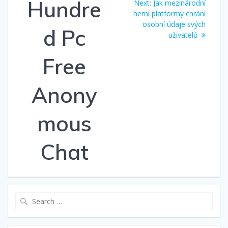
Hundre
Next
Next:
Jak mezinárodní
post:
herní platformy chrání
osobní údaje svých
d Pc
uživatelů
Free
Anony
mous
Chat
Search
for: