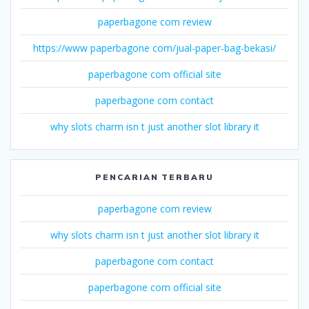
paperbagone com review
https://www paperbagone com/jual-paper-bag-bekasi/
paperbagone com official site
paperbagone com contact
why slots charm isn t just another slot library it
PENCARIAN TERBARU
paperbagone com review
why slots charm isn t just another slot library it
paperbagone com contact
paperbagone com official site