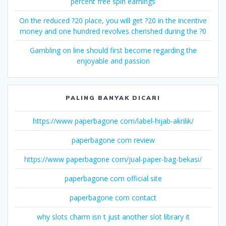
percent free spin earnings
On the reduced ?20 place, you will get ?20 in the incentive
money and one hundred revolves cherished during the ?0
Gambling on line should first become regarding the
enjoyable and passion
PALING BANYAK DICARI
https://www paperbagone com/label-hijab-akrilik/
paperbagone com review
https://www paperbagone com/jual-paper-bag-bekasi/
paperbagone com official site
paperbagone com contact
why slots charm isn t just another slot library it