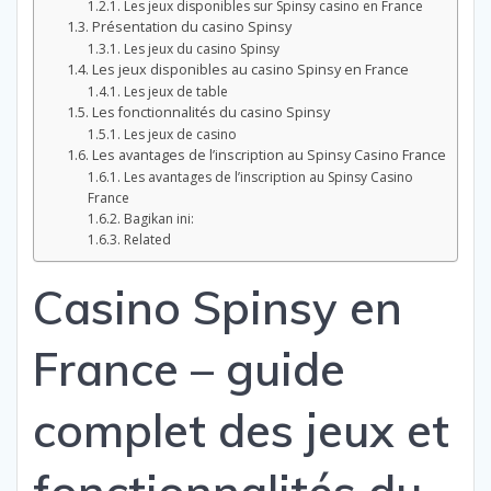
Les jeux disponibles sur Spinsy casino en France
Présentation du casino Spinsy
Les jeux du casino Spinsy
Les jeux disponibles au casino Spinsy en France
Les jeux de table
Les fonctionnalités du casino Spinsy
Les jeux de casino
Les avantages de l’inscription au Spinsy Casino France
Les avantages de l’inscription au Spinsy Casino
France
Bagikan ini:
Related
Casino Spinsy en
France – guide
complet des jeux et