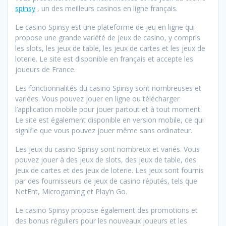
spinsy
, un des meilleurs casinos en ligne français.
Le casino Spinsy est une plateforme de jeu en ligne qui
propose une grande variété de jeux de casino, y compris
les slots, les jeux de table, les jeux de cartes et les jeux de
loterie. Le site est disponible en français et accepte les
joueurs de France.
Les fonctionnalités du casino Spinsy sont nombreuses et
variées. Vous pouvez jouer en ligne ou télécharger
l’application mobile pour jouer partout et à tout moment.
Le site est également disponible en version mobile, ce qui
signifie que vous pouvez jouer même sans ordinateur.
Les jeux du casino Spinsy sont nombreux et variés. Vous
pouvez jouer à des jeux de slots, des jeux de table, des
jeux de cartes et des jeux de loterie. Les jeux sont fournis
par des fournisseurs de jeux de casino réputés, tels que
NetEnt, Microgaming et Play’n Go.
Le casino Spinsy propose également des promotions et
des bonus réguliers pour les nouveaux joueurs et les