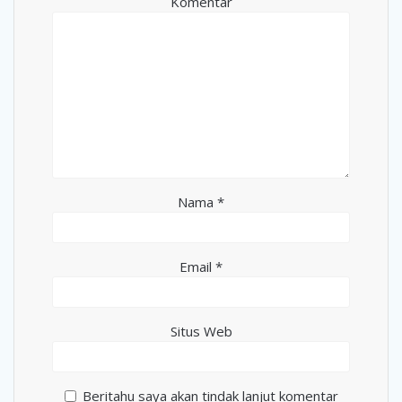
Komentar
Nama
*
Email
*
Situs Web
Beritahu saya akan tindak lanjut komentar