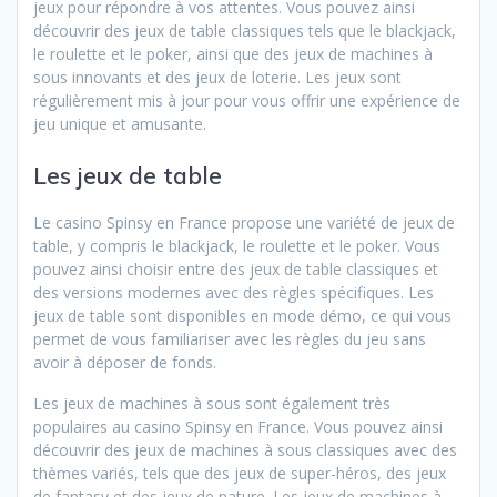
jeux pour répondre à vos attentes. Vous pouvez ainsi
découvrir des jeux de table classiques tels que le blackjack,
le roulette et le poker, ainsi que des jeux de machines à
sous innovants et des jeux de loterie. Les jeux sont
régulièrement mis à jour pour vous offrir une expérience de
jeu unique et amusante.
Les jeux de table
Le casino Spinsy en France propose une variété de jeux de
table, y compris le blackjack, le roulette et le poker. Vous
pouvez ainsi choisir entre des jeux de table classiques et
des versions modernes avec des règles spécifiques. Les
jeux de table sont disponibles en mode démo, ce qui vous
permet de vous familiariser avec les règles du jeu sans
avoir à déposer de fonds.
Les jeux de machines à sous sont également très
populaires au casino Spinsy en France. Vous pouvez ainsi
découvrir des jeux de machines à sous classiques avec des
thèmes variés, tels que des jeux de super-héros, des jeux
de fantasy et des jeux de nature. Les jeux de machines à