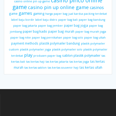
casino pinco online
casino online pin up game
game
casino pin up online game
casinos
games
gaming
game
harga paper bag
jual kardus packing terdekat
label baju bordir
label baju distro
paper bag bali
paper bag bandung
paper bag jogja
paper bag jakarta
paper bag jember
paper bag
paper bag kado
paper bag murah
jombang
paper bag murah jogja
paper bag nike
paper bag pernikahan
paper bag solo
paper bag ultah
payment methods
plastik polymailer bandung
plastik polymailer
custom
plastik polymailer jogja
plastik polymailer solo
plastik polymailer
play
sablon plastik polymailer
terdekat
produsen paper bag
tas
tas kertas
kertas bali
tas kertas haji
tas kertas jakarta
tas kertas jogja
murah
tas kertas ultah
tas kertas sablon
tas kertas souvenir haji