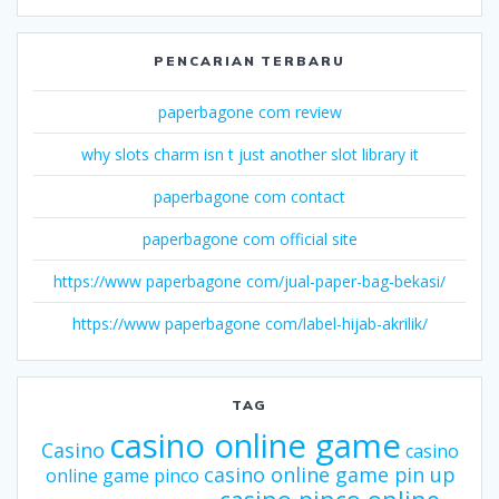
PENCARIAN TERBARU
paperbagone com review
why slots charm isn t just another slot library it
paperbagone com contact
paperbagone com official site
https://www paperbagone com/jual-paper-bag-bekasi/
https://www paperbagone com/label-hijab-akrilik/
TAG
casino online game
Casino
casino
casino online game pin up
online game pinco