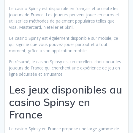
Le casino Spinsy est disponible en français et accepte les
joueurs de France. Les joueurs peuvent jouer en euros et
utiliser les méthodes de paiement populaires telles que
Visa, Mastercard, Neteller et Skrill.
Le casino Spinsy est également disponible sur mobile, ce
qui signifie que vous pouvez jouer partout et à tout
moment, grâce à son application mobile.
En résumé, le casino Spinsy est un excellent choix pour les
joueurs de France qui cherchent une expérience de jeu en
ligne sécurisée et amusante.
Les jeux disponibles au
casino Spinsy en
France
Le casino Spinsy en France propose une large gamme de