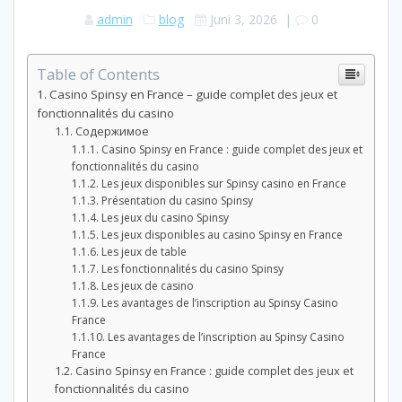
admin
blog
Juni 3, 2026
|
0
Table of Contents
Casino Spinsy en France – guide complet des jeux et
fonctionnalités du casino
Содержимое
Casino Spinsy en France : guide complet des jeux et
fonctionnalités du casino
Les jeux disponibles sur Spinsy casino en France
Présentation du casino Spinsy
Les jeux du casino Spinsy
Les jeux disponibles au casino Spinsy en France
Les jeux de table
Les fonctionnalités du casino Spinsy
Les jeux de casino
Les avantages de l’inscription au Spinsy Casino
France
Les avantages de l’inscription au Spinsy Casino
France
Casino Spinsy en France : guide complet des jeux et
fonctionnalités du casino