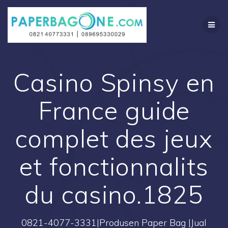
Skip
to
content
Casino Spinsy en
France guide
complet des jeux
et fonctionnalits
du casino.1825
0821-4077-3331|Produsen Paper Bag |Jual