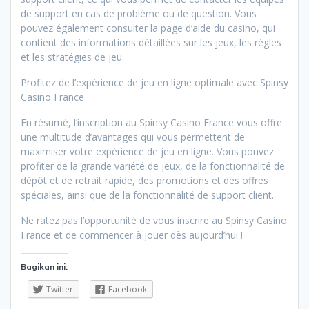
de support en cas de problème ou de question. Vous
pouvez également consulter la page d’aide du casino, qui
contient des informations détaillées sur les jeux, les règles
et les stratégies de jeu.
Profitez de l’expérience de jeu en ligne optimale avec Spinsy
Casino France
En résumé, l’inscription au Spinsy Casino France vous offre
une multitude d’avantages qui vous permettent de
maximiser votre expérience de jeu en ligne. Vous pouvez
profiter de la grande variété de jeux, de la fonctionnalité de
dépôt et de retrait rapide, des promotions et des offres
spéciales, ainsi que de la fonctionnalité de support client.
Ne ratez pas l’opportunité de vous inscrire au Spinsy Casino
France et de commencer à jouer dès aujourd’hui !
Bagikan ini:
Twitter
Facebook