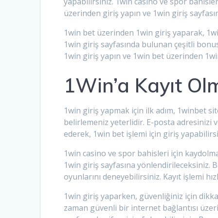
yapabilirsiniz. 1win casino ve spor bahisle
üzerinden giriş yapın ve 1win giriş sayfası
1win bet üzerinden 1win giriş yaparak, 1win
1win giriş sayfasında bulunan çeşitli bonus
1win giriş yapın ve 1win bet üzerinden 1wi
1Win’a Kayıt Ol
1win giriş yapmak için ilk adım, 1winbet si
belirlemeniz yeterlidir. E-posta adresinizi 
ederek, 1win bet işlemi için giriş yapabilirsi
1win casino ve spor bahisleri için kaydolma
1win giriş sayfasına yönlendirileceksiniz. 
oyunlarını deneyebilirsiniz. Kayıt işlemi hı
1win giriş yaparken, güvenliğiniz için dikkat
zaman güvenli bir internet bağlantısı üzeri