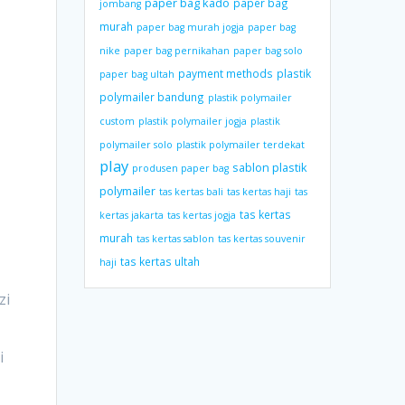
paper bag kado
paper bag
jombang
murah
paper bag murah jogja
paper bag
nike
paper bag pernikahan
paper bag solo
payment methods
plastik
paper bag ultah
polymailer bandung
plastik polymailer
custom
plastik polymailer jogja
plastik
polymailer solo
plastik polymailer terdekat
play
sablon plastik
produsen paper bag
polymailer
tas kertas bali
tas kertas haji
tas
tas kertas
kertas jakarta
tas kertas jogja
murah
tas kertas sablon
tas kertas souvenir
tas kertas ultah
haji
zi
i