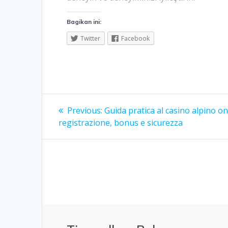
Bagikan ini:
Twitter
Facebook
Navigasi
Previous
Previous:
Guida pratica al casino alpino on
post:
pos
registrazione, bonus e sicurezza