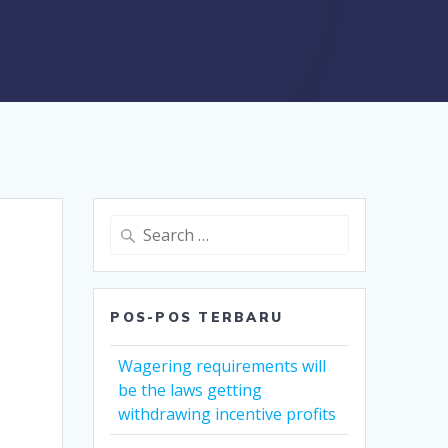
Search
for:
POS-POS TERBARU
Wagering requirements will
be the laws getting
withdrawing incentive profits