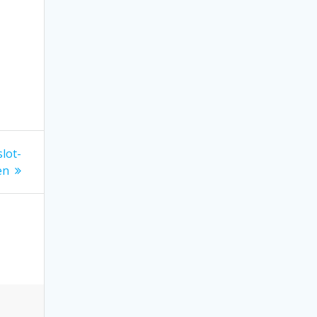
lot-
en