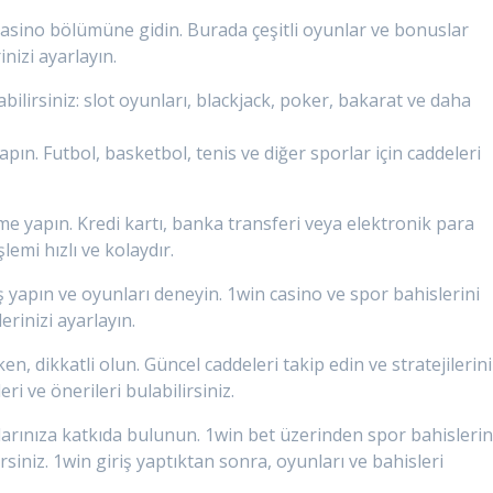
asino bölümüne gidin. Burada çeşitli oyunlar ve bonuslar
inizi ayarlayın.
bilirsiniz: slot oyunları, blackjack, poker, bakarat ve daha
pın. Futbol, basketbol, tenis ve diğer sporlar için caddeleri
e yapın. Kredi kartı, banka transferi veya elektronik para
emi hızlı ve kolaydır.
ş yapın ve oyunları deneyin. 1win casino ve spor bahislerini
erinizi ayarlayın.
, dikkatli olun. Güncel caddeleri takip edin ve stratejilerini
ri ve önerileri bulabilirsiniz.
arınıza katkıda bulunun. 1win bet üzerinden spor bahislerin
rsiniz. 1win giriş yaptıktan sonra, oyunları ve bahisleri