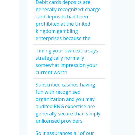
Debit cards deposits are
generally recognized; charge
card deposits had been
prohibited at the United
kingdom gambling
enterprises because the
Timing your own extra says
strategically normally
somewhat impression your
current worth
Subscribed casinos having
fun with recognised
organization and you may
audited RNG expertise are
generally secure than simply
unlicensed providers
So it assurances all of our