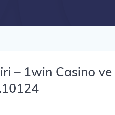
iri – 1win Casino ve
i.10124