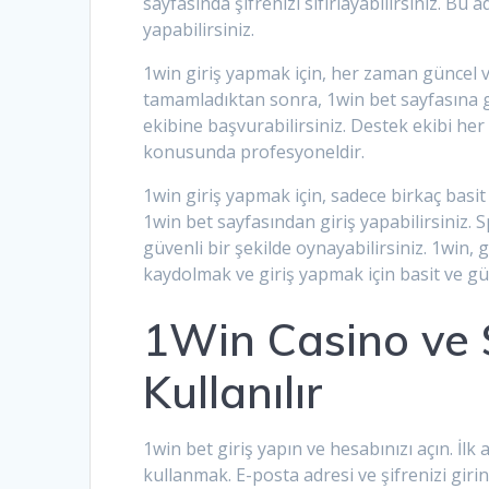
sayfasında şifrenizi sıfırlayabilirsiniz. Bu 
yapabilirsiniz.
1win giriş yapmak için, her zaman güncel ve
tamamladıktan sonra, 1win bet sayfasına gi
ekibine başvurabilirsiniz. Destek ekibi he
konusunda profesyoneldir.
1win giriş yapmak için, sadece birkaç basi
1win bet sayfasından giriş yapabilirsiniz. 
güvenli bir şekilde oynayabilirsiniz. 1win,
kaydolmak ve giriş yapmak için basit ve gü
1Win Casino ve S
Kullanılır
1win bet giriş yapın ve hesabınızı açın. İ
kullanmak. E-posta adresi ve şifrenizi giri