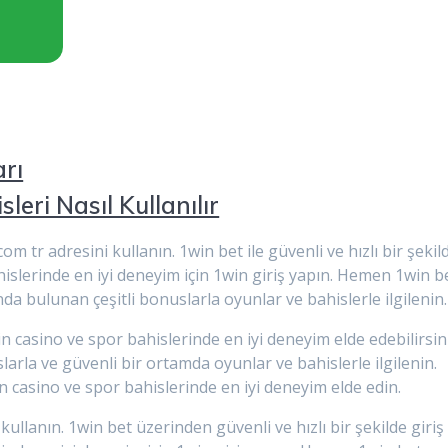
rı
eri Nasıl Kullanılır
m tr adresini kullanın. 1win bet ile güvenli ve hızlı bir şekil
ahislerinde en iyi deneyim için 1win giriş yapın. Hemen 1win b
nda bulunan çeşitli bonuslarla oyunlar ve bahislerle ilgilenin.
 casino ve spor bahislerinde en iyi deneyim elde edebilirsini
larla ve güvenli bir ortamda oyunlar ve bahislerle ilgilenin.
n casino ve spor bahislerinde en iyi deneyim elde edin.
kullanın. 1win bet üzerinden güvenli ve hızlı bir şekilde giriş