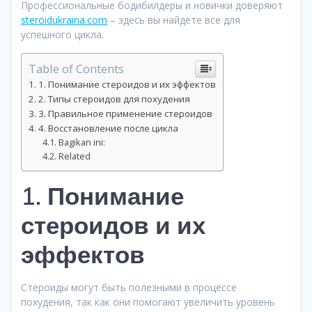
Профессиональные бодибилдеры и новички доверяют
steroidukraina.com
– здесь вы найдете все для
успешного цикла.
Table of Contents
1. Понимание стероидов и их эффектов
2. Типы стероидов для похудения
3. Правильное применение стероидов
4. Восстановление после цикла
Bagikan ini:
Related
1. Понимание
стероидов и их
эффектов
Стероиды могут быть полезными в процессе
похудения, так как они помогают увеличить уровень