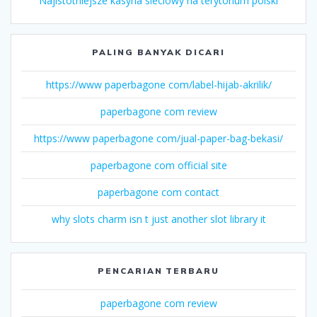
Najistotniejsze kasyna sieciowy na terytorium polski
PALING BANYAK DICARI
https://www paperbagone com/label-hijab-akrilik/
paperbagone com review
https://www paperbagone com/jual-paper-bag-bekasi/
paperbagone com official site
paperbagone com contact
why slots charm isn t just another slot library it
PENCARIAN TERBARU
paperbagone com review