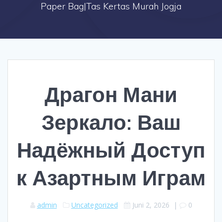
Paper Bag|Tas Kertas Murah Jogja
Драгон Мани
Зеркало: Ваш
Надёжный Доступ
к Азартным Играм
admin
Uncategorized
Juni 2, 2026
|
0