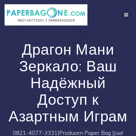
Skip
to
content
Драгон Мани
Зеркало: Ваш
Надёжный
Доступ к
Азартным Играм
0821-4077-3331|Produsen Paper Bag |Jual